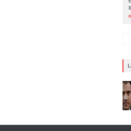
Έ
χ
Ο
L