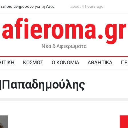
 ετήσιο μνημόσυνο για τη Λένα
about 4 hours ago
Πριν γίνει θρύλος: Ο Άντονι 
και το καλοκαίρι που του άλλ
afieroma.gr
Νέα & Αφιερώματα
ΙΤΙΚΗ
ΚΟΣΜΟΣ
ΟΙΚΟΝΟΜΙΑ
ΑΘΛΗΤΙΚΑ
ΠΕ
|Παπαδημούλης