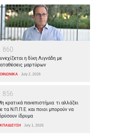
2
8
6
0
υνεχίζεται η δίκη Λιγνάδη με
αταθέσεις μαρτύρων
ΟΙΝΩΝΙΚΑ
July 2, 2026
2
8
5
6
η κρατικά πανεπιστήμια: τι αλλάζει
ε τα Ν.Π.Π.Ε. και ποιοι μπορούν να
δρύσουν ίδρυμα
ΚΠΑΙΔΕΥΣΗ
July 1, 2026