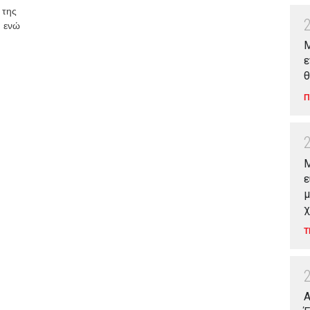
 της
, ενώ
Μ
ε
θ
Π
M
ε
μ
χ
Τ
Α