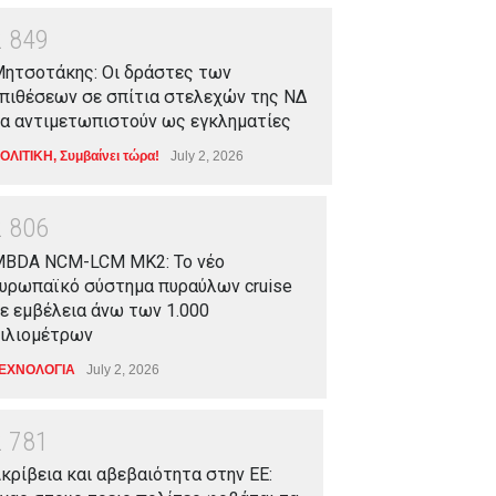
2
8
4
9
ητσοτάκης: Οι δράστες των
πιθέσεων σε σπίτια στελεχών της ΝΔ
α αντιμετωπιστούν ως εγκληματίες
ΟΛΙΤΙΚΗ
,
Συμβαίνει τώρα!
July 2, 2026
2
8
0
6
BDA NCM-LCM MK2: Το νέο
υρωπαϊκό σύστημα πυραύλων cruise
ε εμβέλεια άνω των 1.000
ιλιομέτρων
ΕΧΝΟΛΟΓΙΑ
July 2, 2026
2
7
8
1
κρίβεια και αβεβαιότητα στην ΕΕ: