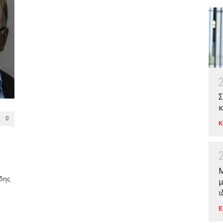
Σ
κ
0
Κ
Μ
δης
μ
ι
Ε