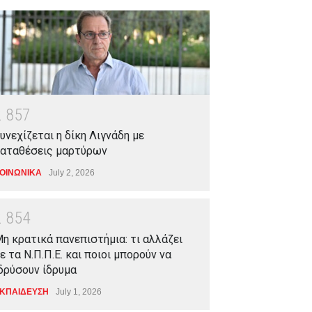
2
8
5
7
υνεχίζεται η δίκη Λιγνάδη με
αταθέσεις μαρτύρων
ΟΙΝΩΝΙΚΑ
July 2, 2026
2
8
5
4
η κρατικά πανεπιστήμια: τι αλλάζει
ε τα Ν.Π.Π.Ε. και ποιοι μπορούν να
δρύσουν ίδρυμα
ΚΠΑΙΔΕΥΣΗ
July 1, 2026