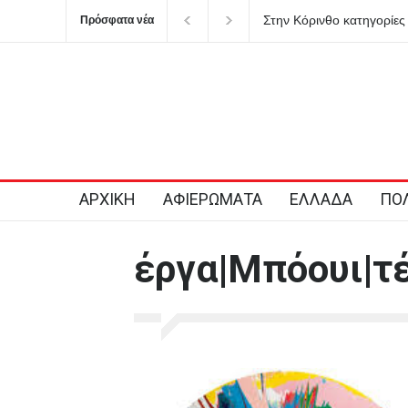
ατηγορίες για επικοινωνιακή «κουρτίνα» με έργα
Μυστράς: Παθολογική
Πρόσφατα νέα
κρύβουν τα προβλήματα του ΕΣΥ
δικηγόρος του 55χρ
στον καταψύκτη
ΑΡΧΙΚΗ
ΑΦΙΕΡΩΜΑΤΑ
ΕΛΛΑΔΑ
ΠΟΛ
έργα|Μπόουι|τ