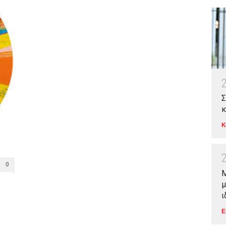
Σ
κ
Κ
0
Μ
μ
ι
Ε