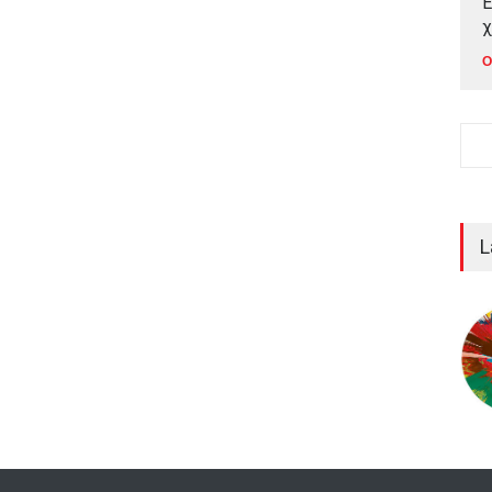
Έ
χ
Ο
L