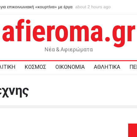
 αγάπη για τους γονείς του επικαλείται ο
about 2 hours ago
Στις 12.00 σήμερα η κηδ
ονου που έκρυβε τη σορό του πατέρα του
afieroma.gr
Νέα & Αφιερώματα
ΙΤΙΚΗ
ΚΟΣΜΟΣ
ΟΙΚΟΝΟΜΙΑ
ΑΘΛΗΤΙΚΑ
ΠΕ
έχνης