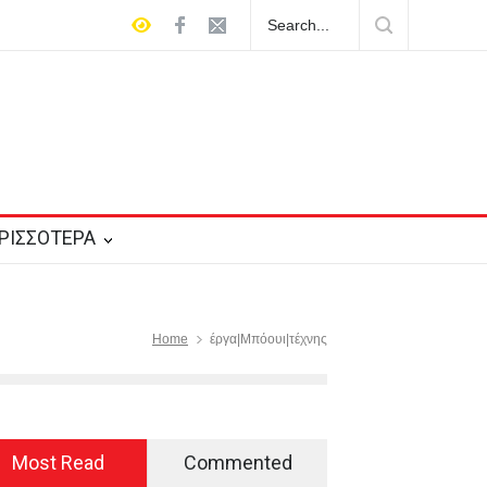
εία του Λάκη Χαλκιά
ΡΙΣΣΟΤΕΡΑ
Home
έργα|Μπόουι|τέχνης
Most Read
Commented