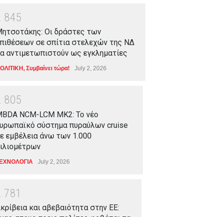
2
8
4
5
ητσοτάκης: Οι δράστες των
πιθέσεων σε σπίτια στελεχών της ΝΔ
α αντιμετωπιστούν ως εγκληματίες
ΟΛΙΤΙΚΗ
,
Συμβαίνει τώρα!
July 2, 2026
2
8
0
5
BDA NCM-LCM MK2: Το νέο
υρωπαϊκό σύστημα πυραύλων cruise
ε εμβέλεια άνω των 1.000
ιλιομέτρων
ΕΧΝΟΛΟΓΙΑ
July 2, 2026
2
7
8
1
κρίβεια και αβεβαιότητα στην ΕΕ: