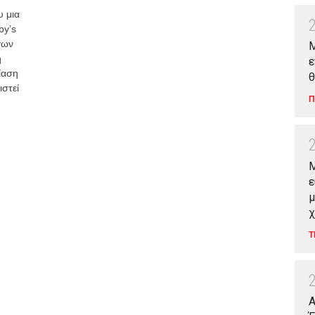
υ μια
by’s
γων
Μ
η
ε
ίαση
θ
ιστεί
Π
M
ε
μ
χ
Τ
Α