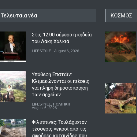
Τελευταία νέα
ΚΟΣΜΟΣ
Στις 12.00 σήμερα η κηδεία
του Λάκη Χαλκιά
LIFESTYLE
August 6, 2026
Υπόθεση Έπσταϊν:
Κλιμακώνονται οι πιέσεις
για πλήρη δημοσιοποίηση
των αρχείων
LIFESTYLE
,
ΠΟΛΙΤΙΚΗ
August 6, 2026
Φιλιππίνες: Τουλάχιστον
τέσσερις νεκροί από τις
σφοδρές καταιγίδες που