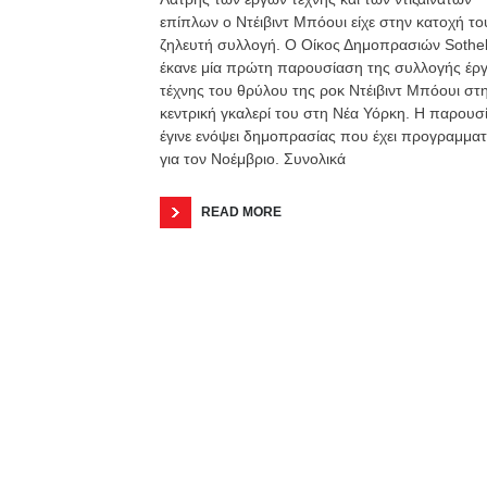
επίπλων ο Ντέιβιντ Μπόουι είχε στην κατοχή το
ζηλευτή συλλογή. Ο Οίκος Δημοπρασιών Sothe
έκανε μία πρώτη παρουσίαση της συλλογής έρ
τέχνης του θρύλου της ροκ Ντέιβιντ Μπόουι στ
κεντρική γκαλερί του στη Νέα Υόρκη. H παρουσ
έγινε ενόψει δημοπρασίας που έχει προγραμματ
για τον Νοέμβριο. Συνολικά
READ MORE