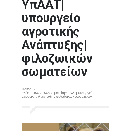
ΥπΑΑΤ|
υπουργείο
αγροτικής
Ανάπτυξης|
φιλοζωικών
σωματείων
Home
αδέσποτων ζώων|σωματεία|ΥπΑΑΤ|υπουργείο
αγροτικής Ανάπτυξης|φιλοζωικών σωματείων