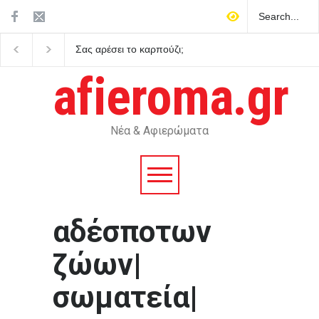
Σας αρέσει το καρπούζι;
Προέβλεπαν πράγματι
Γιατί δεν πρέπει να πετάτε
Ταρώ το μέλλον;
τη φλούδα του
afieroma.gr
Νέα & Αφιερώματα
αδέσποτων
ζώων|
σωματεία|