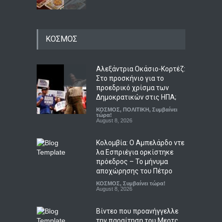
Κόσοβο: Βουλευτής της
ΚΟΣΜΟΣ
αντιπολίτευσης εκτόξευσε
αυγά στον αναπληρωτή
πρωθυπουργό Άλμπιν
Κούρτι
Αλεξάντρια Οκάσιο-Κορτέζ:
Στο προσκήνιο για το
ΚΟΣΜΟΣ
,
ΠΟΛΙΤΙΚΗ
,
Συμβαίνει
τώρα!
προεδρικό χρίσμα των
August 8, 2026
Δημοκρατικών στις ΗΠΑ;
ΚΟΣΜΟΣ
,
ΠΟΛΙΤΙΚΗ
,
Συμβαίνει
Η ουκρανική startup που
τώρα!
κατασκευάζει τα drones με
August 8, 2026
πλήγματα βαθιά μέσα στη
Ρωσία
Κολομβία: Ο Αμπελάρδο ντε
λα Εσπριέγια ορκίστηκε
ΟΙΚΟΝΟΜΙΑ
,
Συμβαίνει τώρα!
,
ΤΕΧΝΟΛΟΓΙΑ
πρόεδρος – Το μήνυμα
August 8, 2026
αποχώρησης του Πέτρο
ΚΟΣΜΟΣ
,
Συμβαίνει τώρα!
August 8, 2026
Βίντεο που προανήγγελλε
την παραίτηση του Μερτς