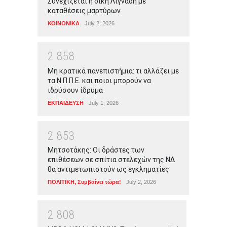
Συνεχίζεται η δίκη Λιγνάδη με
καταθέσεις μαρτύρων
ΚΟΙΝΩΝΙΚΑ
July 2, 2026
2
8
5
8
Μη κρατικά πανεπιστήμια: τι αλλάζει με
τα Ν.Π.Π.Ε. και ποιοι μπορούν να
ιδρύσουν ίδρυμα
ΕΚΠΑΙΔΕΥΣΗ
July 1, 2026
2
8
5
3
Μητσοτάκης: Οι δράστες των
επιθέσεων σε σπίτια στελεχών της ΝΔ
θα αντιμετωπιστούν ως εγκληματίες
ΠΟΛΙΤΙΚΗ
,
Συμβαίνει τώρα!
July 2, 2026
2
8
0
8