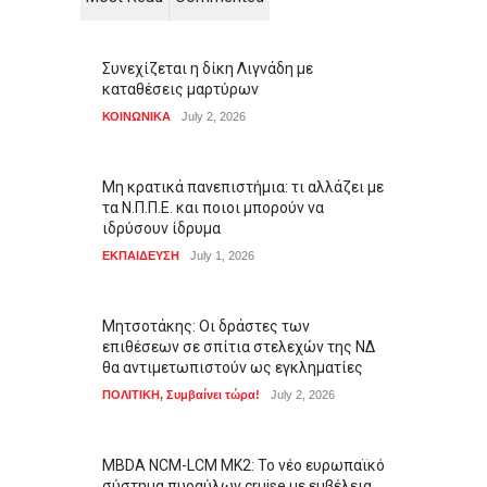
Συνεχίζεται η δίκη Λιγνάδη με
καταθέσεις μαρτύρων
ΚΟΙΝΩΝΙΚΑ
July 2, 2026
Μη κρατικά πανεπιστήμια: τι αλλάζει με
τα Ν.Π.Π.Ε. και ποιοι μπορούν να
ιδρύσουν ίδρυμα
ΕΚΠΑΙΔΕΥΣΗ
July 1, 2026
Μητσοτάκης: Οι δράστες των
επιθέσεων σε σπίτια στελεχών της ΝΔ
θα αντιμετωπιστούν ως εγκληματίες
ΠΟΛΙΤΙΚΗ
,
Συμβαίνει τώρα!
July 2, 2026
MBDA NCM-LCM MK2: Το νέο ευρωπαϊκό
σύστημα πυραύλων cruise με εμβέλεια