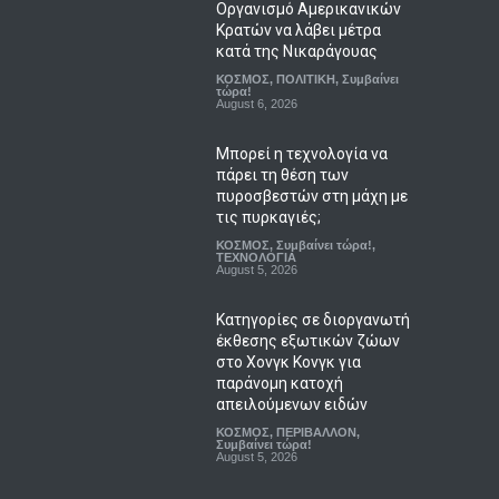
Οργανισμό Αμερικανικών
Κρατών να λάβει μέτρα
κατά της Νικαράγουας
ΚΟΣΜΟΣ
,
ΠΟΛΙΤΙΚΗ
,
Συμβαίνει
τώρα!
August 6, 2026
Μπορεί η τεχνολογία να
πάρει τη θέση των
πυροσβεστών στη μάχη με
τις πυρκαγιές;
ΚΟΣΜΟΣ
,
Συμβαίνει τώρα!
,
ΤΕΧΝΟΛΟΓΙΑ
August 5, 2026
Κατηγορίες σε διοργανωτή
έκθεσης εξωτικών ζώων
στο Χονγκ Κονγκ για
παράνομη κατοχή
απειλούμενων ειδών
ΚΟΣΜΟΣ
,
ΠΕΡΙΒΑΛΛΟΝ
,
Συμβαίνει τώρα!
August 5, 2026