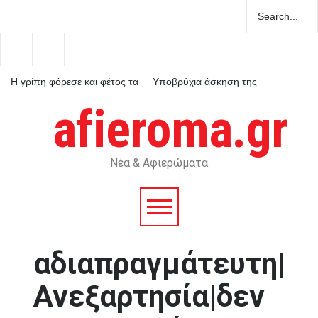
Η γρίπη φόρεσε και φέτος τα
Υποβρύχια άσκηση της
καλοκαιρινά της
NASA προετοιμάζει τις
αποστολές Artemis για τη
afieroma.gr
Σελήνη
Επίσημα στη Ντουμπάι ο
Σενγκέλια, κατέβαλε το buy
out στην Μπαρτσελόνα
Νέα & Αφιερώματα
αδιαπραγμάτευτη|
Ανεξαρτησία|δεν