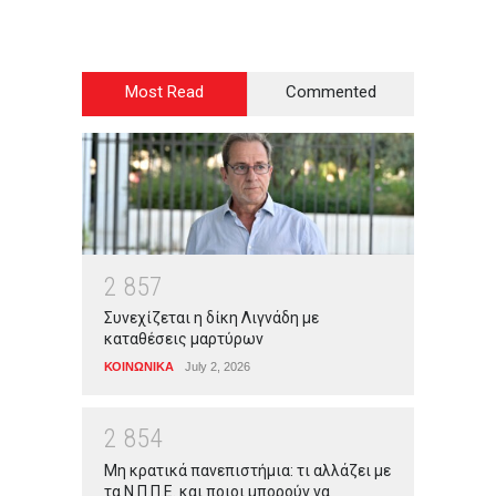
Most Read
Commented
2
8
5
7
Συνεχίζεται η δίκη Λιγνάδη με
καταθέσεις μαρτύρων
ΚΟΙΝΩΝΙΚΑ
July 2, 2026
2
8
5
4
Μη κρατικά πανεπιστήμια: τι αλλάζει με
τα Ν.Π.Π.Ε. και ποιοι μπορούν να