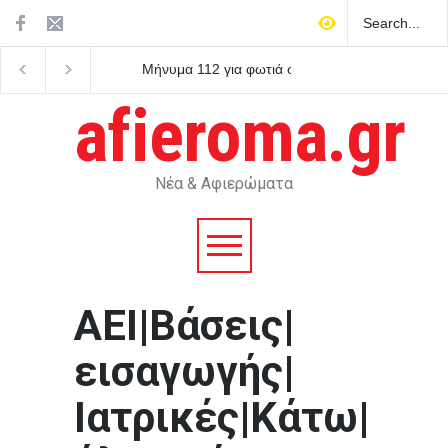
Μήνυμα 112 για φωτιά στην
Τζέιμς Γκρέι: Ό,τι είναι
Κρήνη Λάρισας – Έκκληση
φρέσκο στο ψυγείο σή
για ετοιμότητα
αύριο θα έχει χαλάσει
afieroma.gr
Νέα & Αφιερώματα
ΑΕΙ|Βάσεις|
εισαγωγής|
Ιατρικές|Κάτω|