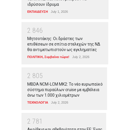
ιδρύσουν ίδρυμα
ΕΚΠΑΙΔΕΥΣΗ
July 1, 2026
2
8
4
6
Μητσοτάκης: Οι δράστες των
επιθέσεων σε σπίτια στελεχών της ΝΔ
θα αντιμετωπιστούν ως εγκληματίες
ΠΟΛΙΤΙΚΗ
,
Συμβαίνει τώρα!
July 2, 2026
2
8
0
5
MBDA NCM-LCM MK2: Το νέο ευρωπαϊκό
σύστημα πυραύλων cruise με εμβέλεια
άνω των 1.000 χιλιομέτρων
ΤΕΧΝΟΛΟΓΙΑ
July 2, 2026
2
7
8
1
Ακρίβεια και αβεβαιότητα στην ΕΕ: Ένας