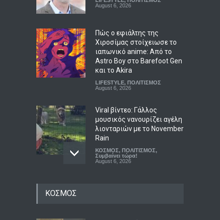
LIFESTYLE
,
ΠΟΛΙΤΙΣΜΟΣ
August 6, 2026
Πώς ο εφιάλτης της
Χιροσίμας στοίχειωσε το
ιαπωνικό anime: Από το
Astro Boy στο Barefoot Gen
και το Akira
LIFESTYLE
,
ΠΟΛΙΤΙΣΜΟΣ
August 6, 2026
Viral βίντεο: Γάλλος
μουσικός νανουρίζει αγέλη
λιονταριών με το November
Rain
ΚΟΣΜΟΣ
,
ΠΟΛΙΤΙΣΜΟΣ
,
Συμβαίνει τώρα!
August 6, 2026
ΣΥΡΙΖΑ για αγροτικές
ΚΟΣΜΟΣ
επιδοτήσεις: Ο
Μητσοτάκης δεν μπορεί να
παριστάνει τον φύλακα