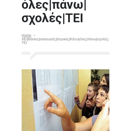
όλες|πάνω|
σχολές|ΤΕΙ
Home
ΑΕΙ|Βάσεις|εισαγωγής|Ιατρικές|Κάτω|όλες|πάνω|σχολές|
ΤΕΙ