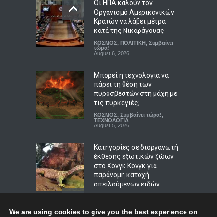
των συμφερόντων των
Οι ΗΠΑ καλούν τον
αγροτών
Οργανισμό Αμερικανικών
Κρατών να λάβει μέτρα
ΠΟΛΙΤΙΚΗ
,
Συμβαίνει τώρα!
August 6, 2026
κατά της Νικαράγουας
ΚΟΣΜΟΣ
,
ΠΟΛΙΤΙΚΗ
,
Συμβαίνει
Μήνυμα 112 για φωτιά
τώρα!
August 6, 2026
στην Κρήνη Λάρισας –
Έκκληση για ετοιμότητα
Μπορεί η τεχνολογία να
ΑΠΟΨΕΙΣ
,
ΠΕΡΙΒΑΛΛΟΝ
πάρει τη θέση των
August 6, 2026
πυροσβεστών στη μάχη με
τις πυρκαγιές;
ΚΟΣΜΟΣ
,
Συμβαίνει τώρα!
,
ΤΕΧΝΟΛΟΓΙΑ
August 5, 2026
Κατηγορίες σε διοργανωτή
έκθεσης εξωτικών ζώων
στο Χονγκ Κονγκ για
παράνομη κατοχή
απειλούμενων ειδών
ΚΟΣΜΟΣ
,
ΠΕΡΙΒΑΛΛΟΝ
,
Συμβαίνει τώρα!
August 5, 2026
We are using cookies to give you the best experience on