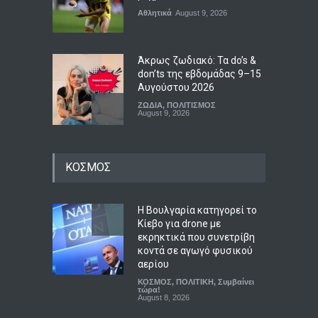
Αθλητικά
August 9, 2026
Άκρως ζωδιακό: Τα do’s &
don’ts της εβδομάδας 9–15
Αυγούστου 2026
ΖΩΔΙΑ
,
ΠΟΛΙΤΙΣΜΟΣ
August 9, 2026
Μέριλιν Μονρόε: 64 χρόνια
ΚΟΣΜΟΣ
από τον θάνατό της – Τι
είχε πει για την Ελλάδα
Επιχειρήσεις
,
ΠΟΛΙΤΙΣΜΟΣ
August 9, 2026
Η Βουλγαρία κατηγορεί το
Κίεβο για drone με
εκρηκτικά που συνετρίβη
Μεταγραφές φοιτητών:
κοντά σε αγωγό φυσικού
ποιες είναι οι
αερίου
προϋποθέσεις
ΚΟΣΜΟΣ
,
ΠΟΛΙΤΙΚΗ
,
Συμβαίνει
ΕΚΠΑΙΔΕΥΣΗ
τώρα!
August 9, 2026
August 8, 2026