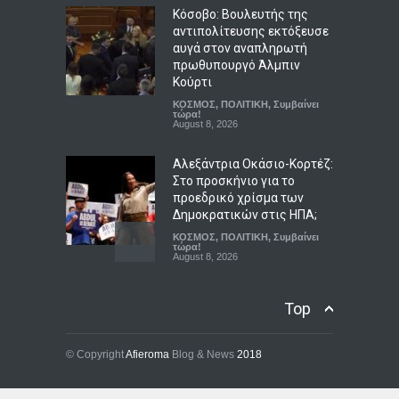
Κόσοβο: Βουλευτής της
αντιπολίτευσης εκτόξευσε
αυγά στον αναπληρωτή
πρωθυπουργό Άλμπιν
Κούρτι
ΚΟΣΜΟΣ
,
ΠΟΛΙΤΙΚΗ
,
Συμβαίνει
τώρα!
August 8, 2026
Αλεξάντρια Οκάσιο-Κορτέζ:
Στο προσκήνιο για το
προεδρικό χρίσμα των
Δημοκρατικών στις ΗΠΑ;
ΚΟΣΜΟΣ
,
ΠΟΛΙΤΙΚΗ
,
Συμβαίνει
τώρα!
August 8, 2026
Κολομβία: Ο Αμπελάρδο ντε
Top
λα Εσπριέγια ορκίστηκε
πρόεδρος – Το μήνυμα
αποχώρησης του Πέτρο
© Copyright
Afieroma
Blog & News
2018
ΚΟΣΜΟΣ
,
Συμβαίνει τώρα!
August 8, 2026