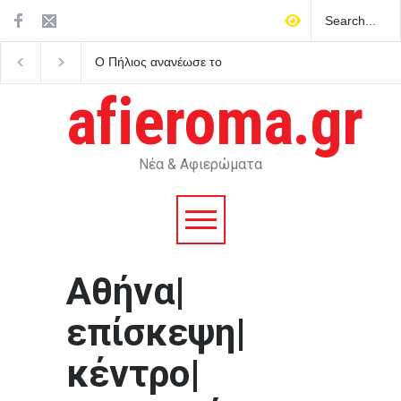
Ο Πήλιος ανανέωσε το
Άκρως ζωδιακό: Τα do’
συμβόλαιό του με την ΑΕΚ
don’ts της εβδομάδας
μέχρι το 2030
Αυγούστου 2026
afieroma.gr
Νέα & Αφιερώματα
Αθήνα|
επίσκεψη|
κέντρο|