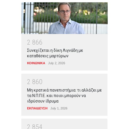
2
8
6
6
Συνεχίζεται η δίκη Λιγνάδη με
καταθέσεις μαρτύρων
ΚΟΙΝΩΝΙΚΑ
July 2, 2026
2
8
6
0
Μη κρατικά πανεπιστήμια: τι αλλάζει με
τα Ν.Π.Π.Ε. και ποιοι μπορούν να
ιδρύσουν ίδρυμα
ΕΚΠΑΙΔΕΥΣΗ
July 1, 2026
2
8
5
4