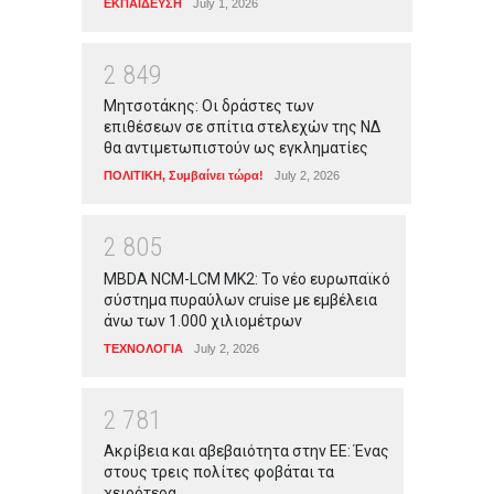
ΕΚΠΑΙΔΕΥΣΗ
July 1, 2026
2
8
4
9
Μητσοτάκης: Οι δράστες των
επιθέσεων σε σπίτια στελεχών της ΝΔ
θα αντιμετωπιστούν ως εγκληματίες
ΠΟΛΙΤΙΚΗ
,
Συμβαίνει τώρα!
July 2, 2026
2
8
0
5
MBDA NCM-LCM MK2: Το νέο ευρωπαϊκό
σύστημα πυραύλων cruise με εμβέλεια
άνω των 1.000 χιλιομέτρων
ΤΕΧΝΟΛΟΓΙΑ
July 2, 2026
2
7
8
1
Ακρίβεια και αβεβαιότητα στην ΕΕ: Ένας
στους τρεις πολίτες φοβάται τα
χειρότερα