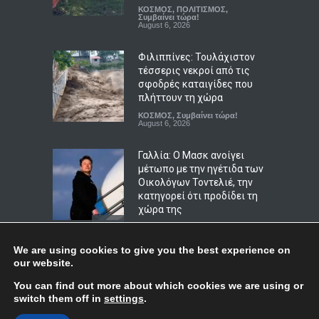
Αυγούστου – Το
ΚΟΣΜΟΣ
,
ΠΟΛΙΤΙΣΜΟΣ
,
εορτολόγιο
Συμβαίνει τώρα!
August 6, 2026
ΑΠΟΨΕΙΣ
,
ΖΩΔΙΑ
August 7, 2026
Φιλιππίνες: Τουλάχιστον
τέσσερις νεκροί από τις
σφοδρές καταιγίδες που
πλήττουν τη χώρα
ΚΟΣΜΟΣ
,
Συμβαίνει τώρα!
August 6, 2026
Γαλλία: Ο Μασκ ανοίγει
μέτωπο με την ηγέτιδα των
Οικολόγων Τοντελιέ, την
κατηγορεί ότι προδίδει τη
χώρα της
ΚΟΣΜΟΣ
,
ΠΟΛΙΤΙΚΗ
,
Συμβαίνει
τώρα!
August 7, 2026
We are using cookies to give you the best experience on
our website.
Έκκληση Γκουτέρες για
Top
You can find out more about which cookies we are using or
άμεσο τερματισμό των
switch them off in
settings
.
επιθέσεων κατά αμάχων σε
Ουκρανία και Ρωσία