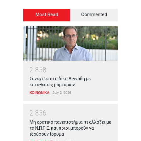
Most Read
Commented
2
8
5
8
Συνεχίζεται η δίκη Λιγνάδη με
καταθέσεις μαρτύρων
ΚΟΙΝΩΝΙΚΑ
July 2, 2026
2
8
5
6
Μη κρατικά πανεπιστήμια: τι αλλάζει με
τα Ν.Π.Π.Ε. και ποιοι μπορούν να
ιδρύσουν ίδρυμα