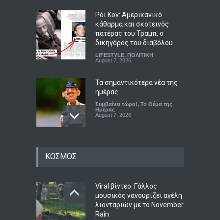
Ρόι Κον: Αμερικανικό
κάθαρμα και σκοτεινός
πατέρας του Τραμπ, ο
δικηγόρος του διαβόλου
LIFESTYLE
,
ΠΟΛΙΤΙΚΗ
August 7, 2026
Τα σημαντικότερα νέα της
ημέρας
Συμβαίνει τώρα!
,
Το Θέμα της
Ημέρας
August 7, 2026
Η μνήμη της Χιροσίμα και
ΚΟΣΜΟΣ
του Ναγκασάκι δεν αφήνει
περιθώρια για πυρηνικές
αυταπάτες
Viral βίντεο: Γάλλος
ΠΟΛΙΤΙΚΗ
,
Συμβαίνει τώρα!
August 7, 2026
μουσικός νανουρίζει αγέλη
λιονταριών με το November
Ποιοι γιορτάζουν σήμερα, 7
Rain