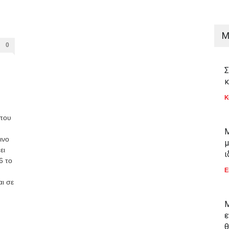
M
0
Σ
κ
Κ
 που
Μ
ινο
μ
ει
ι
6 το
Ε
αι σε
Μ
ε
θ