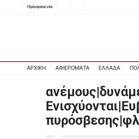
Πρόσφατα νέα
Στην Κόρινθο κατηγορίες για επικοινωνιακή «κουρτίνα» μ
βιτρίνας που κρύβουν τα προβλήματα του ΕΣΥ
2026-08-06T11:56:08+0300
ΑΡΧΙΚΗ
ΑΦΙΕΡΩΜΑΤΑ
ΕΛΛΑΔΑ
ΠΟΛ
ανέμους|δυνάμε
Ενισχύονται|Ευ
πυρόσβεσης|φλ