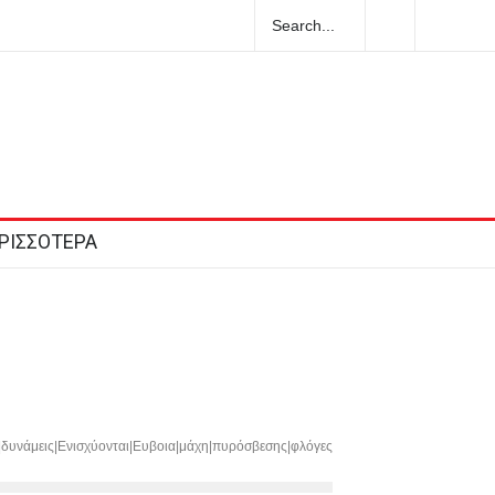
ο
Στις 12.00 σήμερα η κηδεία του Λάκη Χαλκιά
υ
ΡΙΣΣΟΤΕΡΑ
|δυνάμεις|Ενισχύονται|Ευβοια|μάχη|πυρόσβεσης|φλόγες