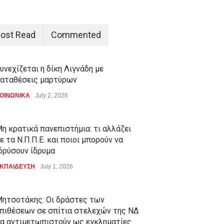
ost Read
Commented
υνεχίζεται η δίκη Λιγνάδη με
αταθέσεις μαρτύρων
ΟΙΝΩΝΙΚΑ
July 2, 2026
η κρατικά πανεπιστήμια: τι αλλάζει
ε τα Ν.Π.Π.Ε. και ποιοι μπορούν να
δρύσουν ίδρυμα
ΚΠΑΙΔΕΥΣΗ
July 1, 2026
ητσοτάκης: Οι δράστες των
πιθέσεων σε σπίτια στελεχών της ΝΔ
α αντιμετωπιστούν ως εγκληματίες