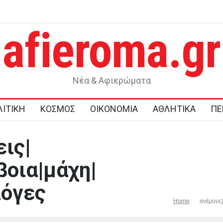
afieroma.gr
ε έργα
Μυστράς: Παθολογική αγάπη για τους γονείς του επικαλείται 
δικηγόρος του 55χρονου που έκρυβε τη σορό του πατέρα το
στον καταψύκτη
Νέα & Αφιερώματα
ΙΤΙΚΗ
ΚΟΣΜΟΣ
ΟΙΚΟΝΟΜΙΑ
ΑΘΛΗΤΙΚΑ
ΠΕ
ις|
βοια|μάχη|
όγες
Home
ανέμους