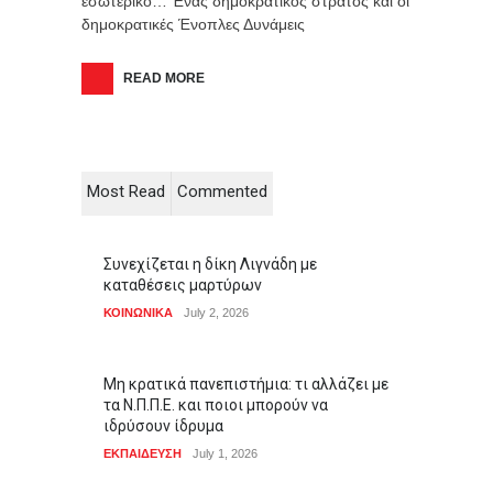
εσωτερικό… Ένας δημοκρατικός στρατός και οι
δημοκρατικές Ένοπλες Δυνάμεις
READ MORE
Most Read
Commented
Συνεχίζεται η δίκη Λιγνάδη με
καταθέσεις μαρτύρων
ΚΟΙΝΩΝΙΚΑ
July 2, 2026
Μη κρατικά πανεπιστήμια: τι αλλάζει με
τα Ν.Π.Π.Ε. και ποιοι μπορούν να
ιδρύσουν ίδρυμα
ΕΚΠΑΙΔΕΥΣΗ
July 1, 2026