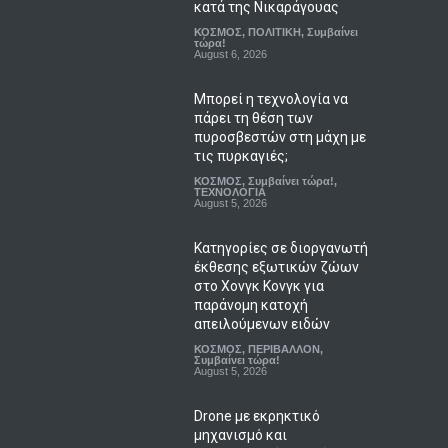
κατά της Νικαράγουας
ΚΟΣΜΟΣ
,
ΠΟΛΙΤΙΚΗ
,
Συμβαίνει
τώρα!
August 6, 2026
Μπορεί η τεχνολογία να
πάρει τη θέση των
πυροσβεστών στη μάχη με
τις πυρκαγιές;
ΚΟΣΜΟΣ
,
Συμβαίνει τώρα!
,
ΤΕΧΝΟΛΟΓΙΑ
August 5, 2026
Κατηγορίες σε διοργανωτή
έκθεσης εξωτικών ζώων
στο Χονγκ Κονγκ για
παράνομη κατοχή
απειλούμενων ειδών
ΚΟΣΜΟΣ
,
ΠΕΡΙΒΑΛΛΟΝ
,
Συμβαίνει τώρα!
August 5, 2026
Drone με εκρηκτικό
μηχανισμό και