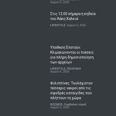
August 6, 2026
Στις 12.00 σήμερα η κηδεία
του Λάκη Χαλκιά
LIFESTYLE
August 6, 2026
Υπόθεση Έπσταϊν:
Κλιμακώνονται οι πιέσεις
για πλήρη δημοσιοποίηση
των αρχείων
LIFESTYLE
,
ΠΟΛΙΤΙΚΗ
August 6, 2026
Φιλιππίνες: Τουλάχιστον
τέσσερις νεκροί από τις
σφοδρές καταιγίδες που
πλήττουν τη χώρα
ΚΟΣΜΟΣ
,
Συμβαίνει τώρα!
August 6, 2026