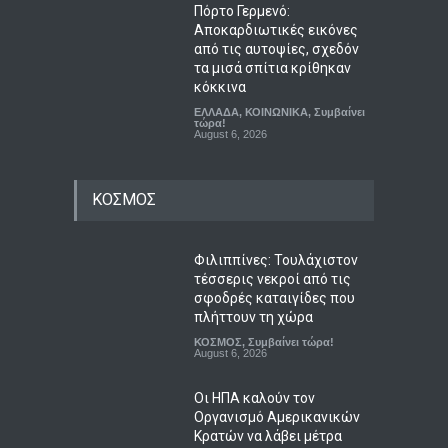
Πόρτο Γερμενό:
Αποκαρδιωτικές εικόνες
από τις αυτοψίες, σχεδόν
τα μισά σπίτια κρίθηκαν
κόκκινα
ΕΛΛΑΔΑ
,
ΚΟΙΝΩΝΙΚΑ
,
Συμβαίνει
τώρα!
August 6, 2026
ΚΟΣΜΟΣ
Φιλιππίνες: Τουλάχιστον
τέσσερις νεκροί από τις
σφοδρές καταιγίδες που
πλήττουν τη χώρα
ΚΟΣΜΟΣ
,
Συμβαίνει τώρα!
August 6, 2026
Οι ΗΠΑ καλούν τον
Οργανισμό Αμερικανικών
Κρατών να λάβει μέτρα