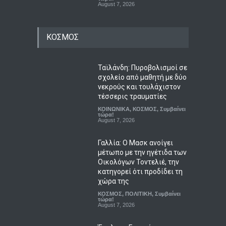
August 7, 2026
ΚΟΣΜΟΣ
Ταϊλάνδη: Πυροβολισμοί σε
σχολείο από μαθητή με δύο
νεκρούς και τουλάχιστον
τέσσερις τραυματίες
ΚΟΙΝΩΝΙΚΑ
,
ΚΟΣΜΟΣ
,
Συμβαίνει
τώρα!
August 7, 2026
Γαλλία: Ο Μασκ ανοίγει
μέτωπο με την ηγέτιδα των
Οικολόγων Τοντελιέ, την
κατηγορεί ότι προδίδει τη
χώρα της
ΚΟΣΜΟΣ
,
ΠΟΛΙΤΙΚΗ
,
Συμβαίνει
τώρα!
August 7, 2026