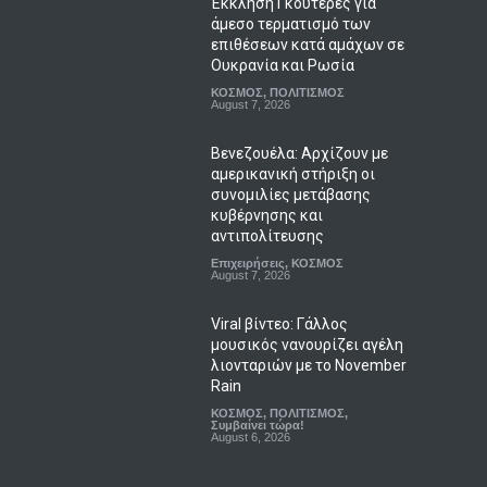
Έκκληση Γκουτέρες για
άμεσο τερματισμό των
επιθέσεων κατά αμάχων σε
Ουκρανία και Ρωσία
ΚΟΣΜΟΣ
,
ΠΟΛΙΤΙΣΜΟΣ
August 7, 2026
Βενεζουέλα: Αρχίζουν με
αμερικανική στήριξη οι
συνομιλίες μετάβασης
κυβέρνησης και
αντιπολίτευσης
Επιχειρήσεις
,
ΚΟΣΜΟΣ
August 7, 2026
Viral βίντεο: Γάλλος
μουσικός νανουρίζει αγέλη
λιονταριών με το November
Rain
ΚΟΣΜΟΣ
,
ΠΟΛΙΤΙΣΜΟΣ
,
Συμβαίνει τώρα!
August 6, 2026