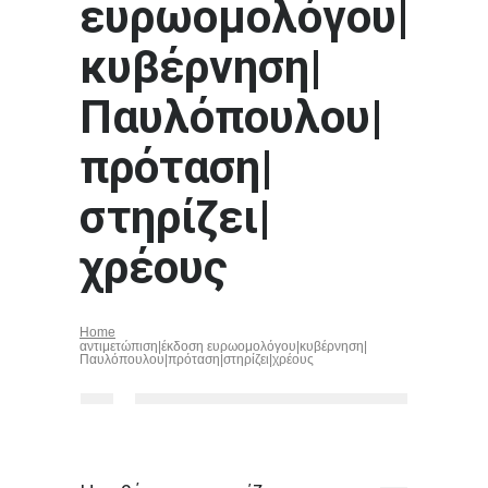
ευρωομολόγου|
κυβέρνηση|
Παυλόπουλου|
πρόταση|
στηρίζει|
χρέους
Home
αντιμετώπιση|έκδοση ευρωομολόγου|κυβέρνηση|
Παυλόπουλου|πρόταση|στηρίζει|χρέους