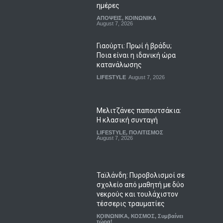
ημέρες
ΑΠΟΨΕΙΣ
,
ΚΟΙΝΩΝΙΚΑ
August 7, 2026
Γιαούρτι: Πρωί ή βράδυ;
Ποια είναι η ιδανική ώρα
κατανάλωσης
LIFESTYLE
August 7, 2026
Μελιτζάνες παπουτσάκια:
Η κλασική συνταγή
LIFESTYLE
,
ΠΟΛΙΤΙΣΜΟΣ
August 7, 2026
Ταϊλάνδη: Πυροβολισμοί σε
σχολείο από μαθητή με δύο
νεκρούς και τουλάχιστον
τέσσερις τραυματίες
ΚΟΙΝΩΝΙΚΑ
,
ΚΟΣΜΟΣ
,
Συμβαίνει
τώρα!