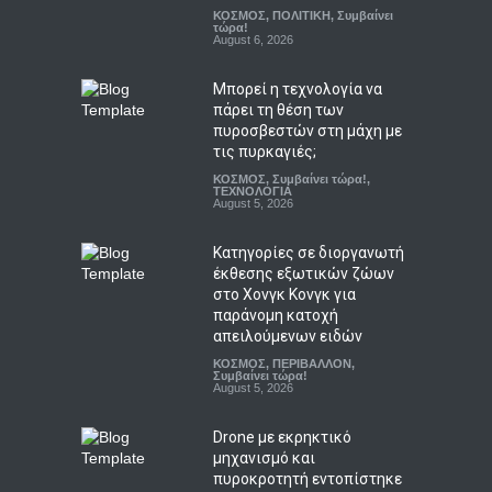
ΚΟΣΜΟΣ
,
ΠΟΛΙΤΙΚΗ
,
Συμβαίνει
τώρα!
August 6, 2026
Μπορεί η τεχνολογία να
πάρει τη θέση των
πυροσβεστών στη μάχη με
τις πυρκαγιές;
ΚΟΣΜΟΣ
,
Συμβαίνει τώρα!
,
ΤΕΧΝΟΛΟΓΙΑ
August 5, 2026
Κατηγορίες σε διοργανωτή
έκθεσης εξωτικών ζώων
στο Χονγκ Κονγκ για
παράνομη κατοχή
απειλούμενων ειδών
ΚΟΣΜΟΣ
,
ΠΕΡΙΒΑΛΛΟΝ
,
Συμβαίνει τώρα!
August 5, 2026
Drone με εκρηκτικό
μηχανισμό και
πυροκροτητή εντοπίστηκε