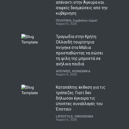
απέναντι στην Άγκυρα και
σαφείς δεσμεύσεις από την
κυβέρνηση
ΠΟΛΙΤΙΚΗ
,
Συμβαίνει τώρα!
August 6, 2026
Τραγωδία στην Κρήτη:
Ολλανδή τουρίστρια
πνίγηκε στα Μάλια
προσπαθώντας να σώσει
τη φίλη της μπροστά σε
ανήλικα παιδιά
ΑΠΟΨΕΙΣ
,
ΚΟΙΝΩΝΙΚΑ
August 6, 2026
Καταπέλτης έκθεση για τις
τράπεζες: Γιατί δεν
δήλωσαν έγκαιρα τις
ύποπτες συναλλαγές του
Έπσταϊν
LIFESTYLE
,
ΟΙΚΟΝΟΜΙΑ
August 6, 2026