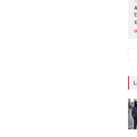
Α
Έ
χ
Ο
L