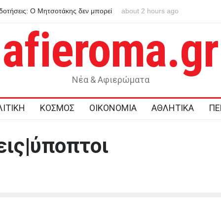
τήσεις: Ο Μητσοτάκης δεν μπορεί
Μήνυμα 112 για φωτιά στην Κρή
about 2 hours ago
των συμφερόντων των αγροτών
ετοιμότητα
afieroma.gr
Νέα & Αφιερώματα
ΙΤΙΚΗ
ΚΟΣΜΟΣ
ΟΙΚΟΝΟΜΙΑ
ΑΘΛΗΤΙΚΑ
ΠΕ
εις|ύποπτοι