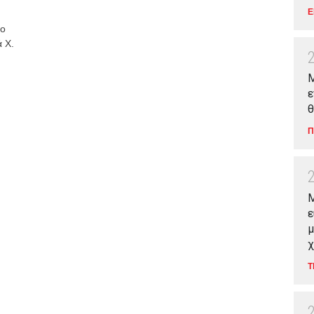
Ε
 ο
 Χ.
Μ
ε
θ
Π
M
ε
μ
χ
Τ