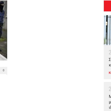
Σ
κ
0
Κ
Μ
μ
ι