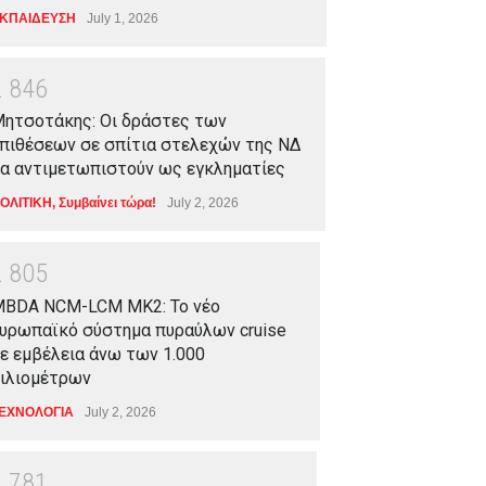
ΚΠΑΙΔΕΥΣΗ
July 1, 2026
2
8
4
6
ητσοτάκης: Οι δράστες των
πιθέσεων σε σπίτια στελεχών της ΝΔ
α αντιμετωπιστούν ως εγκληματίες
ΟΛΙΤΙΚΗ
,
Συμβαίνει τώρα!
July 2, 2026
2
8
0
5
BDA NCM-LCM MK2: Το νέο
υρωπαϊκό σύστημα πυραύλων cruise
ε εμβέλεια άνω των 1.000
ιλιομέτρων
ΕΧΝΟΛΟΓΙΑ
July 2, 2026
2
7
8
1