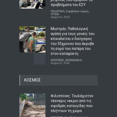
προβλήματα του ΕΣΥ
ΠΟΛΙΤΙΚΗ
,
Συμβαίνει τώρα!
,
ΥΓΕΙΑ
August 6, 2026
Μυστράς: Παθολογική
αγάπη για τους γονείς του
επικαλείται ο δικηγόρος
του 55χρονου που έκρυβε
τη σορό του πατέρα του
στον καταψύκτη
ΑΠΟΨΕΙΣ
,
ΚΟΙΝΩΝΙΚΑ
August 6, 2026
Στις 12.00 σήμερα η κηδεία
ΚΟΣΜΟΣ
του Λάκη Χαλκιά
LIFESTYLE
August 6, 2026
Φιλιππίνες: Τουλάχιστον
τέσσερις νεκροί από τις
σφοδρές καταιγίδες που
Υπόθεση Έπσταϊν:
πλήττουν τη χώρα
Κλιμακώνονται οι πιέσεις