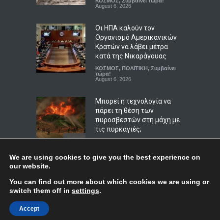
ΚΟΣΜΟΣ
,
Συμβαίνει τώρα!
για πλήρη δημοσιοποίηση
August 6, 2026
των αρχείων
LIFESTYLE
,
ΠΟΛΙΤΙΚΗ
Οι ΗΠΑ καλούν τον
August 6, 2026
Οργανισμό Αμερικανικών
Κρατών να λάβει μέτρα
κατά της Νικαράγουας
ΚΟΣΜΟΣ
,
ΠΟΛΙΤΙΚΗ
,
Συμβαίνει
τώρα!
August 6, 2026
Μπορεί η τεχνολογία να
πάρει τη θέση των
πυροσβεστών στη μάχη με
τις πυρκαγιές;
ΚΟΣΜΟΣ
,
Συμβαίνει τώρα!
,
ΤΕΧΝΟΛΟΓΙΑ
August 5, 2026
We are using cookies to give you the best experience on
our website.
Κατηγορίες σε διοργανωτή
Top
You can find out more about which cookies we are using or
έκθεσης εξωτικών ζώων
switch them off in
settings
.
στο Χονγκ Κονγκ για
παράνομη κατοχή
© Copyright
Afieroma
Blog & News
2018
Accept
απειλούμενων ειδών