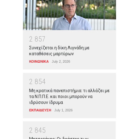
2
8
5
7
Συνεχίζεται η δίκη Λιγνάδη με
καταθέσεις μαρτύρων
ΚΟΙΝΩΝΙΚΑ
July 2, 2026
2
8
5
4
Μη κρατικά πανεπιστήμια: τι αλλάζει με
τα Ν.Π.Π.Ε. και ποιοι μπορούν να
ιδρύσουν ίδρυμα
ΕΚΠΑΙΔΕΥΣΗ
July 1, 2026
2
8
4
5