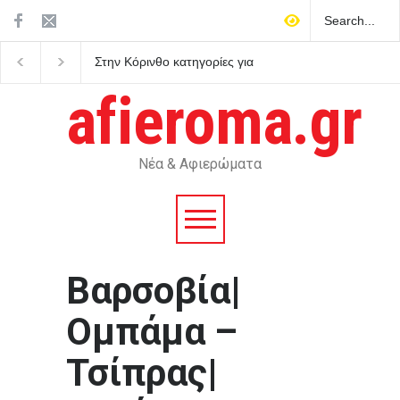
Στην Κόρινθο κατηγορίες για
Μυστράς: Παθολογική
επικοινωνιακή «κουρτίνα»
αγάπη για τους γονείς
με έργα βιτρίνας που
επικαλείται ο δικηγόρο
afieroma.gr
κρύβουν τα προβλήματα
55χρονου που έκρυβε
του ΕΣΥ
σορό του πατέρα του 
καταψύκτη
Νέα & Αφιερώματα
Βαρσοβία|
Ομπάμα –
Τσίπρας|