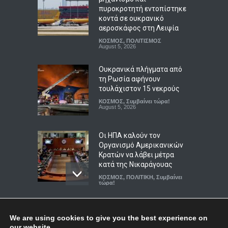
πυροκροτητή εντοπίστηκε
κοντά σε ουκρανικό
ΠΟΛΙΤΙΚΗ
,
Συμβαίνει τώρα!
August 6, 2026
αεροσκάφος στη Λειψία
ΚΟΣΜΟΣ
,
ΠΟΛΙΤΙΣΜΟΣ
Τραγωδία στην Κρήτη:
August 5, 2026
Ολλανδή τουρίστρια
πνίγηκε στα Μάλια
Ουκρανικά πλήγματα από
προσπαθώντας να σώσει
τη Ρωσία αφήνουν
τη φίλη της μπροστά σε
τουλάχιστον 15 νεκρούς
ανήλικα παιδιά
ΚΟΣΜΟΣ
,
Συμβαίνει τώρα!
August 5, 2026
ΑΠΟΨΕΙΣ
,
ΚΟΙΝΩΝΙΚΑ
August 6, 2026
Οι ΗΠΑ καλούν τον
Οργανισμό Αμερικανικών
Κρατών να λάβει μέτρα
κατά της Νικαράγουας
ΚΟΣΜΟΣ
,
ΠΟΛΙΤΙΚΗ
,
Συμβαίνει
τώρα!
August 6, 2026
Μπορεί η τεχνολογία να
Top
πάρει τη θέση των
We are using cookies to give you the best experience on
πυροσβεστών στη μάχη με
our website.