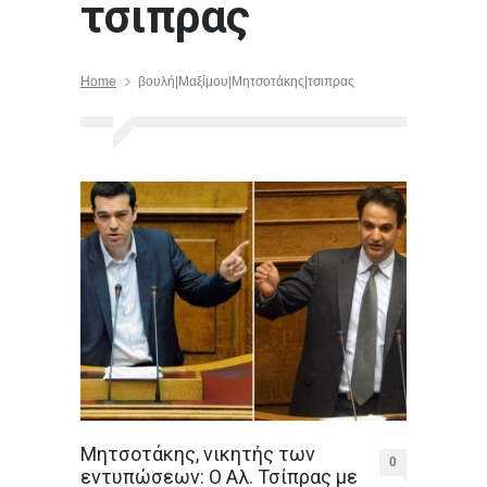
τσιπρας
Home
βουλή|Μαξίμου|Μητσοτάκης|τσιπρας
Μητσοτάκης, νικητής των
0
εντυπώσεων: Ο Αλ. Τσίπρας με