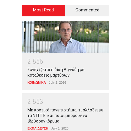
Most Read
Commented
2
8
5
6
Συνεχίζεται η δίκη Λιγνάδη με
καταθέσεις μαρτύρων
ΚΟΙΝΩΝΙΚΑ
July 2, 2026
2
8
5
3
Μη κρατικά πανεπιστήμια: τι αλλάζει με
τα Ν.Π.Π.Ε. και ποιοι μπορούν να
ιδρύσουν ίδρυμα
ΕΚΠΑΙΔΕΥΣΗ
July 1, 2026