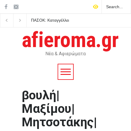
ΠΑΣΟΚ: Καταγγέλλει
Τραγωδία στην Κρήτη
καθυστερήσεις στο καλώδιο
Ολλανδή τουρίστρια π
Ελλάδας-Κύπρου και ζητά
στα Μάλια προσπαθώ
afieroma.gr
πολιτική βούληση απέναντι
να σώσει τη φίλη της
στην Άγκυρα και σαφείς
μπροστά σε ανήλικα π
δεσμεύσεις από την
κυβέρνηση
Νέα & Αφιερώματα
βουλή|
Μαξίμου|
Μητσοτάκης|