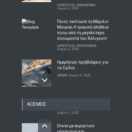
LIFESTYLE
,
ΟΙΚΟΝΟΜΙΑ
August 6, 2026
Ποιος σκότωσε τη Μέριλιν
Μονρόε; Η τραγική αλήθεια
πίσω από τη μεγαλύτερη
συνωμοσία του Χόλιγουντ
LIFESTYLE
,
ΠΟΛΙΤΙΣΜΟΣ
August 6, 2026
Ημερήσιες προβλέψεις για
τα ζώδια
ΖΩΔΙΑ
August 6, 2026
ΠΑΣΟΚ: Καταγγέλλει
ΚΟΣΜΟΣ
καθυστερήσεις στο
καλώδιο Ελλάδας-Κύπρου
και ζητά πολιτική βούληση
απέναντι στην Άγκυρα και
Drone με εκρηκτικό
σαφείς δεσμεύσεις από την
μηχανισμό και
κυβέρνηση