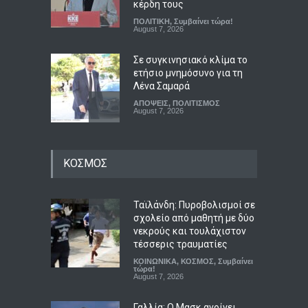
κέρδη τους
ΠΟΛΙΤΙΚΗ
,
Συμβαίνει τώρα!
August 7, 2026
Σε συγκινησιακό κλίμα το
ετήσιο μνημόσυνο για τη
Λένα Σαμαρά
ΑΠΟΨΕΙΣ
,
ΠΟΛΙΤΙΣΜΟΣ
August 7, 2026
Πριν γίνει θρύλος: Ο Άντονι
ΚΟΣΜΟΣ
Μπουρντέν, ο έρωτας, η
κουζίνα και το καλοκαίρι
που του άλλαξε τη ζωή
Ταϊλάνδη: Πυροβολισμοί σε
LIFESTYLE
,
ΠΟΛΙΤΙΣΜΟΣ
August 7, 2026
σχολείο από μαθητή με δύο
νεκρούς και τουλάχιστον
Φεστιβάλ Λόγου και Τέχνης
τέσσερις τραυματίες
«Ζορμπάς»: Τριήμερο
ΚΟΙΝΩΝΙΚΑ
,
ΚΟΣΜΟΣ
,
Συμβαίνει
αφιέρωμα στον πολιτισμό
τώρα!
August 7, 2026
και τον Νίκο Καζαντζάκη
LIFESTYLE
,
ΠΟΛΙΤΙΣΜΟΣ
Γαλλία: Ο Μασκ ανοίγει