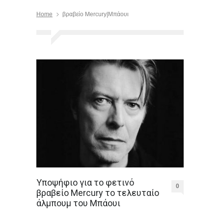
Home
βραβείο Mercury|Μπάουι
Υποψήφιο για το φετινό
0
βραβείο Mercury το τελευταίο
άλμπουμ του Μπάουι