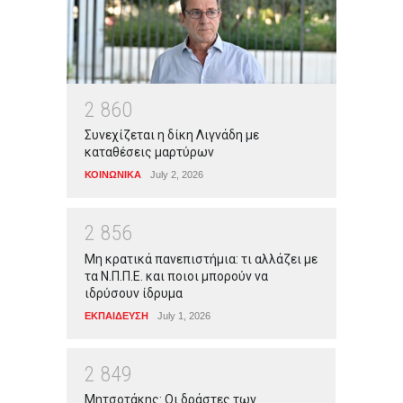
2
8
6
0
Συνεχίζεται η δίκη Λιγνάδη με
καταθέσεις μαρτύρων
ΚΟΙΝΩΝΙΚΑ
July 2, 2026
2
8
5
6
Μη κρατικά πανεπιστήμια: τι αλλάζει με
τα Ν.Π.Π.Ε. και ποιοι μπορούν να
ιδρύσουν ίδρυμα
ΕΚΠΑΙΔΕΥΣΗ
July 1, 2026
2
8
4
9
Μητσοτάκης: Οι δράστες των