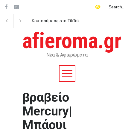
Κουτσούμπας στο TikTok:
Σε συγκινησιακό κλίμα
Το πραγματικό δίλημμα είναι
ετήσιο μνημόσυνο για 
οι ζωές μας ή τα κέρδη τους
Λένα Σαμαρά
afieroma.gr
Νέα & Αφιερώματα
βραβείο
Mercury|
Μπάουι