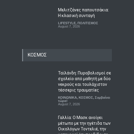
Μελιτζάνες παπουτσάκια:
Η κλασική συνταγή
LIFESTYLE
,
ΠΟΛΙΤΙΣΜΟΣ
August 7, 2026
ΚΟΣΜΟΣ
Ταϊλάνδη: Πυροβολισμοί σε
σχολείο από μαθητή με δύο
νεκρούς και τουλάχιστον
τέσσερις τραυματίες
ΚΟΙΝΩΝΙΚΑ
,
ΚΟΣΜΟΣ
,
Συμβαίνει
τώρα!
August 7, 2026
Γαλλία: Ο Μασκ ανοίγει
μέτωπο με την ηγέτιδα των
Οικολόγων Τοντελιέ, την