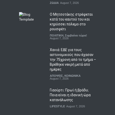
ΖΩΔΙΑ
August 7, 2026
Ο Μητσοτάκης στρέφεται
κατά του εαυτού του και
κηρύσσει πόλεμο στο
ρουσφέτι
ΠΟΛΙΤΙΚΗ
,
Συμβαίνει τώρα!
August 7, 2026
Χανιά: ΕΔΕ για τους
αστυνομικούς που έχασαν
την 75χρονη από το τμήμα –
Βρέθηκε νεκρή μετά από
ημέρες
ΑΠΟΨΕΙΣ
,
ΚΟΙΝΩΝΙΚΑ
August 7, 2026
Γιαούρτι: Πρωί ή βράδυ;
Ποια είναι η ιδανική ώρα
κατανάλωσης
LIFESTYLE
August 7, 2026