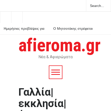
Ημερήσιες προβλέψεις για
Ο Μητσοτάκης στρέφεται
τα ζώδια
κατά του εαυτού του και
κηρύσσει πόλεμο στο
afieroma.gr
ρουσφέτι
Χανιά: ΕΔΕ για τους
αστυνομικούς που έχασαν
την 75χρονη από το τμήμα
– Βρέθηκε νεκρή μετά από
ημέρες
Νέα & Αφιερώματα
Γαλλία|
εκκλησία|