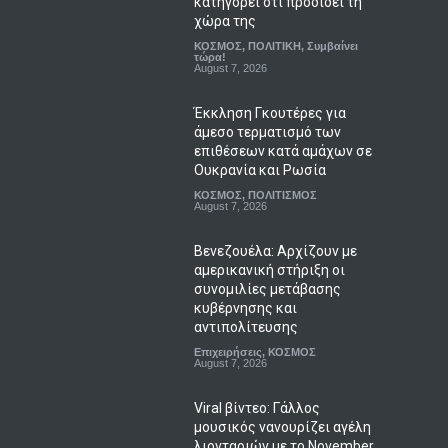
κατηγορεί ότι προδίδει τη
χώρα της
ΚΟΣΜΟΣ
,
ΠΟΛΙΤΙΚΗ
,
Συμβαίνει
τώρα!
August 7, 2026
Έκκληση Γκουτέρες για
άμεσο τερματισμό των
επιθέσεων κατά αμάχων σε
Ουκρανία και Ρωσία
ΚΟΣΜΟΣ
,
ΠΟΛΙΤΙΣΜΟΣ
August 7, 2026
Βενεζουέλα: Αρχίζουν με
αμερικανική στήριξη οι
συνομιλίες μετάβασης
κυβέρνησης και
αντιπολίτευσης
Επιχειρήσεις
,
ΚΟΣΜΟΣ
August 7, 2026
Viral βίντεο: Γάλλος
μουσικός νανουρίζει αγέλη
λιονταριών με το November