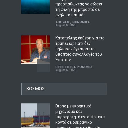
προσπαθώντας να σώσει
τη φίλη της μπροστά σε
ανήλικα παιδιά
ΑΠΟΨΕΙΣ
,
ΚΟΙΝΩΝΙΚΑ
August 6, 2026
Καταπέλτης έκθεση για τις
τράπεζες: Γιατί δεν
δήλωσαν έγκαιρα τις
ύποπτες συναλλαγές του
Έπσταϊν
LIFESTYLE
,
ΟΙΚΟΝΟΜΙΑ
August 6, 2026
Ποιος σκότωσε τη Μέριλιν
ΚΟΣΜΟΣ
Μονρόε; Η τραγική αλήθεια
πίσω από τη μεγαλύτερη
συνωμοσία του Χόλιγουντ
Drone με εκρηκτικό
LIFESTYLE
,
ΠΟΛΙΤΙΣΜΟΣ
August 6, 2026
μηχανισμό και
πυροκροτητή εντοπίστηκε
Ημερήσιες προβλέψεις για
κοντά σε ουκρανικό
τα ζώδια
αεροσκάφος στη Λειψία