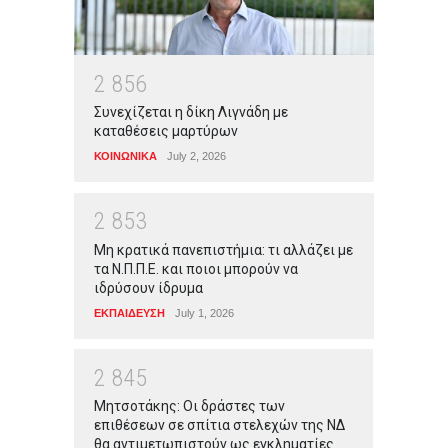
2
8
5
6
Συνεχίζεται η δίκη Λιγνάδη με
καταθέσεις μαρτύρων
ΚΟΙΝΩΝΙΚΑ
July 2, 2026
2
8
5
3
Μη κρατικά πανεπιστήμια: τι αλλάζει με
τα Ν.Π.Π.Ε. και ποιοι μπορούν να
ιδρύσουν ίδρυμα
ΕΚΠΑΙΔΕΥΣΗ
July 1, 2026
2
8
4
5
Μητσοτάκης: Οι δράστες των
επιθέσεων σε σπίτια στελεχών της ΝΔ
θα αντιμετωπιστούν ως εγκληματίες