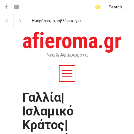
Ημερήσιες προβλέψεις για
ΠΑΣΟΚ: Καταγγέλλει
τα ζώδια
καθυστερήσεις στο κα
Ελλάδας-Κύπρου και 
afieroma.gr
πολιτική βούληση απέ
στην Άγκυρα και σαφεί
δεσμεύσεις από την
κυβέρνηση
Νέα & Αφιερώματα
Γαλλία|
Ισλαμικό
Κράτος|