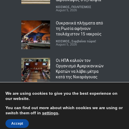
ΖΩΔΙΑ
ΚΟΣΜΟΣ
August 6, 2026
,
ΠΟΛΙΤΙΣΜΟΣ
August 5, 2026
Ουκρανικά πλήγματα από
τη Ρωσία αφήνουν
τουλάχιστον 15 νεκρούς
ΚΟΣΜΟΣ
,
Συμβαίνει τώρα!
August 5, 2026
Οι ΗΠΑ καλούν τον
Οργανισμό Αμερικανικών
Κρατών να λάβει μέτρα
κατά της Νικαράγουας
ΚΟΣΜΟΣ
,
ΠΟΛΙΤΙΚΗ
,
Συμβαίνει
τώρα!
August 6, 2026
We are using cookies to give you the best experience on
our website.
Μπορεί η τεχνολογία να
Top
You can find out more about which cookies we are using or
πάρει τη θέση των
switch them off in
settings
.
πυροσβεστών στη μάχη με
τις πυρκαγιές;
© Copyright
Afieroma
Blog & News
2018
Accept
ΚΟΣΜΟΣ
,
Συμβαίνει τώρα!
,