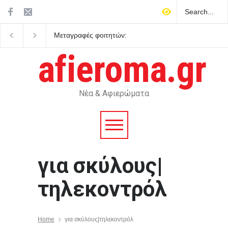
Μεταγραφές φοιτητών:
Μεσογειακή διατροφή: 
ποιες είναι οι προϋποθέσεις
δείχνουν τα επιστημον
δεδομένα
afieroma.gr
Νέα & Αφιερώματα
για σκύλους|
τηλεκοντρόλ
Home
για σκύλους|τηλεκοντρόλ