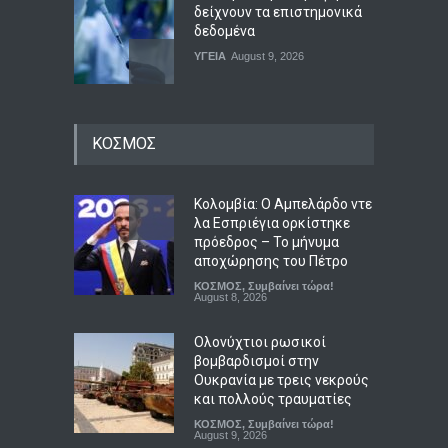
δείχνουν τα επιστημονικά
δεδομένα
ΥΓΕΙΑ
August 9, 2026
Ενεργειακή κλάση κτιρίου:
ΚΟΣΜΟΣ
τι σημαίνει στην πράξη
ΟΙΚΟΝΟΜΙΑ
,
ΤΕΧΝΟΛΟΓΙΑ
August 9, 2026
Κολομβία: Ο Αμπελάρδο ντε
λα Εσπριέγια ορκίστηκε
πρόεδρος – Το μήνυμα
Η Ιαπωνία θωρακίζεται με
αποχώρησης του Πέτρο
αυτοματοποιημένη ασπίδα
ΚΟΣΜΟΣ
,
Συμβαίνει τώρα!
400 χιλιομέτρων κατά των
August 8, 2026
τσουνάμι
ΤΕΧΝΟΛΟΓΙΑ
August 9, 2026
Ολονύχτιοι ρωσικοί
βομβαρδισμοί στην
Ουκρανία με τρεις νεκρούς
και πολλούς τραυματίες
ΚΟΣΜΟΣ
,
Συμβαίνει τώρα!
August 9, 2026