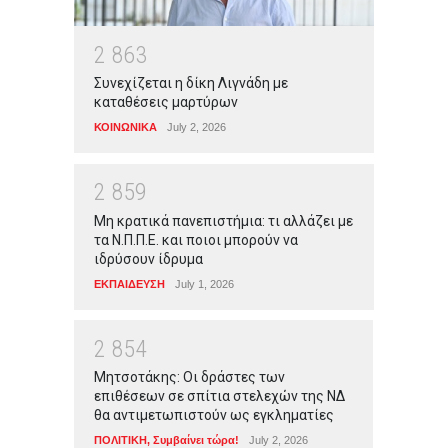
2
8
6
3
Συνεχίζεται η δίκη Λιγνάδη με
καταθέσεις μαρτύρων
ΚΟΙΝΩΝΙΚΑ
July 2, 2026
2
8
5
9
Μη κρατικά πανεπιστήμια: τι αλλάζει με
τα Ν.Π.Π.Ε. και ποιοι μπορούν να
ιδρύσουν ίδρυμα
ΕΚΠΑΙΔΕΥΣΗ
July 1, 2026
2
8
5
4
Μητσοτάκης: Οι δράστες των
επιθέσεων σε σπίτια στελεχών της ΝΔ
θα αντιμετωπιστούν ως εγκληματίες
ΠΟΛΙΤΙΚΗ
,
Συμβαίνει τώρα!
July 2, 2026