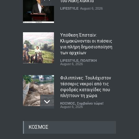
του Λάκη Χαλκιά
LIFESTYLE
August 6, 2026
Υπόθεση Έπσταϊν:
Κλιμακώνονται οι πιέσεις
για πλήρη δημοσιοποίηση
των αρχείων
LIFESTYLE
,
ΠΟΛΙΤΙΚΗ
August 6, 2026
Φιλιππίνες: Τουλάχιστον
τέσσερις νεκροί από τις
σφοδρές καταιγίδες που
πλήττουν τη χώρα
ΚΟΣΜΟΣ
,
Συμβαίνει τώρα!
August 6, 2026
Στην Κόρινθο κατηγορίες
ΚΟΣΜΟΣ
για επικοινωνιακή
«κουρτίνα» με έργα
βιτρίνας που κρύβουν τα