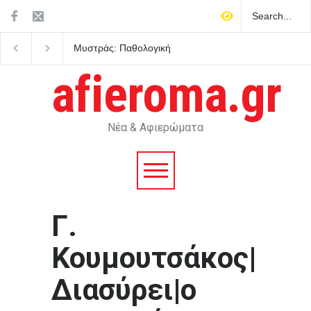
Μυστράς: Παθολογική
Στις 12.00 σήμερα η κ
αγάπη για τους γονείς του
του Λάκη Χαλκιά
επικαλείται ο δικηγόρος του
afieroma.gr
55χρονου που έκρυβε τη
σορό του πατέρα του στον
καταψύκτη
Νέα & Αφιερώματα
Γ.
Κουμουτσάκος|
Διασύρει|ο