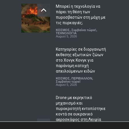
προβλήματα του ΕΣΥ
Μπορεί η τεχνολογία να
πάρει τη θέση των
ΠΟΛΙΤΙΚΗ
,
Συμβαίνει τώρα!
,
ΥΓΕΙΑ
πυροσβεστών στη μάχη με
August 6, 2026
τις πυρκαγιές;
ΚΟΣΜΟΣ
,
Συμβαίνει τώρα!
,
Μυστράς: Παθολογική
ΤΕΧΝΟΛΟΓΙΑ
αγάπη για τους γονείς του
August 5, 2026
επικαλείται ο δικηγόρος
του 55χρονου που έκρυβε
Κατηγορίες σε διοργανωτή
τη σορό του πατέρα του
έκθεσης εξωτικών ζώων
στον καταψύκτη
στο Χονγκ Κονγκ για
παράνομη κατοχή
ΑΠΟΨΕΙΣ
,
ΚΟΙΝΩΝΙΚΑ
August 6, 2026
απειλούμενων ειδών
ΚΟΣΜΟΣ
,
ΠΕΡΙΒΑΛΛΟΝ
,
Συμβαίνει τώρα!
August 5, 2026
Drone με εκρηκτικό
μηχανισμό και
πυροκροτητή εντοπίστηκε
κοντά σε ουκρανικό
αεροσκάφος στη Λειψία
ΚΟΣΜΟΣ
,
ΠΟΛΙΤΙΣΜΟΣ