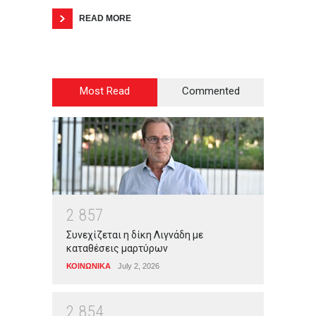
READ MORE
Most Read
Commented
2
8
5
7
Συνεχίζεται η δίκη Λιγνάδη με
καταθέσεις μαρτύρων
ΚΟΙΝΩΝΙΚΑ
July 2, 2026
2
8
5
4