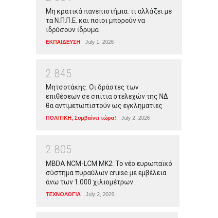
Μη κρατικά πανεπιστήμια: τι αλλάζει με
τα Ν.Π.Π.Ε. και ποιοι μπορούν να
ιδρύσουν ίδρυμα
ΕΚΠΑΙΔΕΥΣΗ
July 1, 2026
2
8
4
5
Μητσοτάκης: Οι δράστες των
επιθέσεων σε σπίτια στελεχών της ΝΔ
θα αντιμετωπιστούν ως εγκληματίες
ΠΟΛΙΤΙΚΗ
,
Συμβαίνει τώρα!
July 2, 2026
2
8
0
5
MBDA NCM-LCM MK2: Το νέο ευρωπαϊκό
σύστημα πυραύλων cruise με εμβέλεια
άνω των 1.000 χιλιομέτρων
ΤΕΧΝΟΛΟΓΙΑ
July 2, 2026