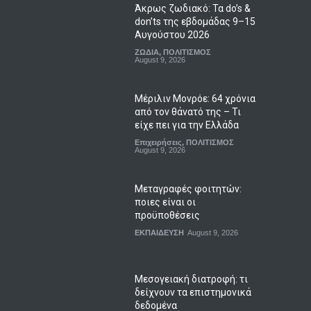
Άκρως ζωδιακό: Τα do’s &
don’ts της εβδομάδας 9–15
Αυγούστου 2026
ΖΩΔΙΑ
,
ΠΟΛΙΤΙΣΜΟΣ
August 9, 2026
Μέριλιν Μονρόε: 64 χρόνια
από τον θάνατό της – Τι
είχε πει για την Ελλάδα
Επιχειρήσεις
,
ΠΟΛΙΤΙΣΜΟΣ
August 9, 2026
Μεταγραφές φοιτητών:
ποιες είναι οι
προϋποθέσεις
ΕΚΠΑΙΔΕΥΣΗ
August 9, 2026
Μεσογειακή διατροφή: τι
δείχνουν τα επιστημονικά
δεδομένα