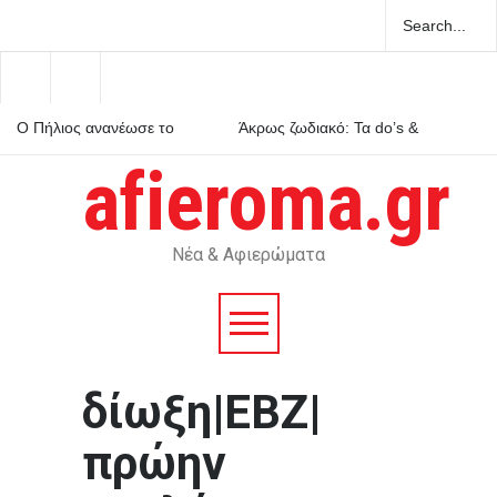
Ο Πήλιος ανανέωσε το
Άκρως ζωδιακό: Τα do’s &
συμβόλαιό του με την ΑΕΚ
don’ts της εβδομάδας 9–15
μέχρι το 2030
Αυγούστου 2026
afieroma.gr
Μέριλιν Μονρόε: 64 χρόνια
από τον θάνατό της – Τι είχε
πει για την Ελλάδα
Νέα & Αφιερώματα
δίωξη|ΕΒΖ|
πρώην