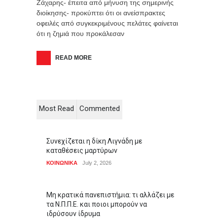
Ζάχαρης- έπειτα από μήνυση της σημερινής
διοίκησης- προκύπτει ότι οι ανείσπρακτες
οφειλές από συγκεκριμένους πελάτες φαίνεται
ότι η ζημιά που προκάλεσαν
READ MORE
Most Read
Commented
Συνεχίζεται η δίκη Λιγνάδη με
καταθέσεις μαρτύρων
ΚΟΙΝΩΝΙΚΑ
July 2, 2026
Μη κρατικά πανεπιστήμια: τι αλλάζει με
τα Ν.Π.Π.Ε. και ποιοι μπορούν να
ιδρύσουν ίδρυμα