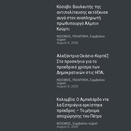
Κόσοβο: Βουλευτής της
αντιπολίτευσης εκτόξευσε
αυγά στον αναπληρωτή
πρωθυπουργό Άλμπιν
Κούρτι
ΚΟΣΜΟΣ
,
ΠΟΛΙΤΙΚΗ
,
Συμβαίνει
τώρα!
August 8, 2026
Αλεξάντρια Οκάσιο-Κορτέζ:
Στο προσκήνιο για το
προεδρικό χρίσμα των
Δημοκρατικών στις ΗΠΑ;
ΚΟΣΜΟΣ
,
ΠΟΛΙΤΙΚΗ
,
Συμβαίνει
τώρα!
August 8, 2026
Κολομβία: Ο Αμπελάρδο ντε
λα Εσπριέγια ορκίστηκε
πρόεδρος – Το μήνυμα
αποχώρησης του Πέτρο
ΚΟΣΜΟΣ
,
Συμβαίνει τώρα!
August 8, 2026