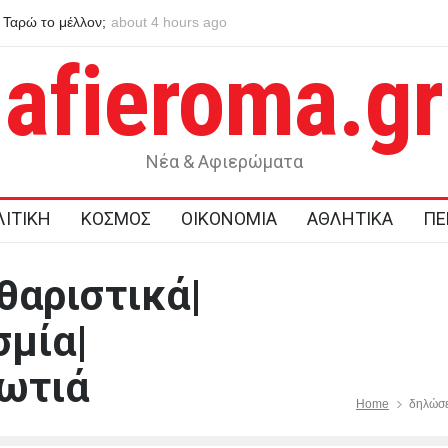
Ταρώ το μέλλον;
about 4 hours ago
Η Κύπρος αναδεικνύεται σε ενεργειακό κόμβο για τ
afieroma.gr
Νέα & Αφιερώματα
ΙΤΙΚΗ
ΚΟΣΜΟΣ
ΟΙΚΟΝΟΜΙΑ
ΑΘΛΗΤΙΚΑ
ΠΕ
θαριστικά|
σμία|
ωτιά
Home
δηλώσε