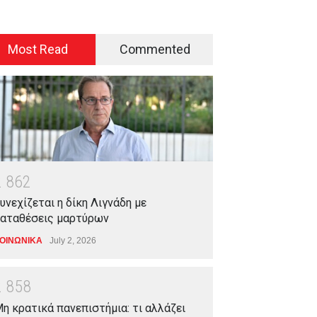
Most Read
Commented
2
8
6
2
υνεχίζεται η δίκη Λιγνάδη με
αταθέσεις μαρτύρων
ΟΙΝΩΝΙΚΑ
July 2, 2026
2
8
5
8
η κρατικά πανεπιστήμια: τι αλλάζει