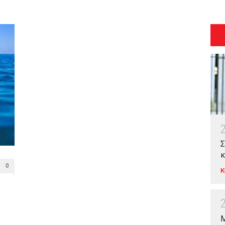
Σ
κ
0
Κ
Μ