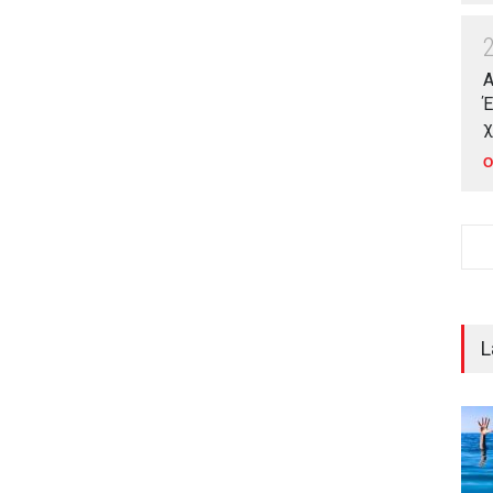
Α
Έ
χ
Ο
L