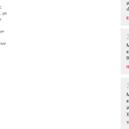
μ
ς
ι
, με
Ε
ώ
των
σων
Μ
ε
θ
Π
M
ε
μ
χ
Τ