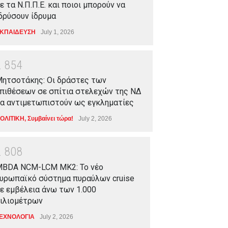
ε τα Ν.Π.Π.Ε. και ποιοι μπορούν να
δρύσουν ίδρυμα
ΚΠΑΙΔΕΥΣΗ
July 1, 2026
2
8
5
4
ητσοτάκης: Οι δράστες των
πιθέσεων σε σπίτια στελεχών της ΝΔ
α αντιμετωπιστούν ως εγκληματίες
ΟΛΙΤΙΚΗ
,
Συμβαίνει τώρα!
July 2, 2026
2
8
0
8
BDA NCM-LCM MK2: Το νέο
υρωπαϊκό σύστημα πυραύλων cruise
ε εμβέλεια άνω των 1.000
ιλιομέτρων
ΕΧΝΟΛΟΓΙΑ
July 2, 2026