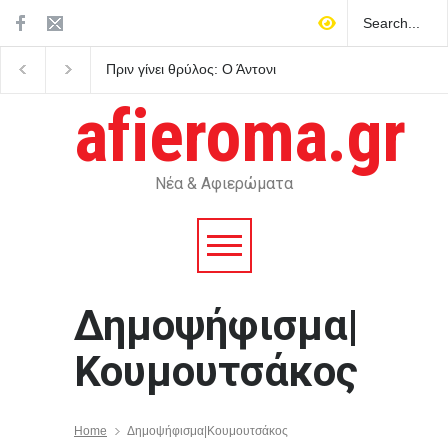
Πριν γίνει θρύλος: Ο Άντονι
Κουτσούμπας στο Tik
Μπουρντέν, ο έρωτας, η
Το πραγματικό δίλημμα
κουζίνα και το καλοκαίρι που
οι ζωές μας ή τα κέρδ
afieroma.gr
του άλλαξε τη ζωή
Νέα & Αφιερώματα
Δημοψήφισμα|
Κουμουτσάκος
Home
Δημοψήφισμα|Κουμουτσάκος