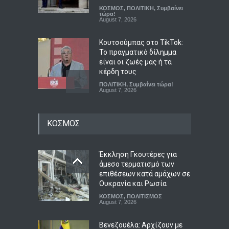
ΚΟΣΜΟΣ
,
ΠΟΛΙΤΙΚΗ
,
Συμβαίνει
τώρα!
August 7, 2026
Κουτσούμπας στο TikTok:
Το πραγματικό δίλημμα
είναι οι ζωές μας ή τα
κέρδη τους
ΠΟΛΙΤΙΚΗ
,
Συμβαίνει τώρα!
August 7, 2026
Σε συγκινησιακό κλίμα το
ΚΟΣΜΟΣ
ετήσιο μνημόσυνο για τη
Λένα Σαμαρά
ΑΠΟΨΕΙΣ
,
ΠΟΛΙΤΙΣΜΟΣ
August 7, 2026
Έκκληση Γκουτέρες για
άμεσο τερματισμό των
επιθέσεων κατά αμάχων σε
Πριν γίνει θρύλος: Ο Άντονι
Ουκρανία και Ρωσία
Μπουρντέν, ο έρωτας, η
ΚΟΣΜΟΣ
,
ΠΟΛΙΤΙΣΜΟΣ
κουζίνα και το καλοκαίρι
August 7, 2026
που του άλλαξε τη ζωή
LIFESTYLE
,
ΠΟΛΙΤΙΣΜΟΣ
Βενεζουέλα: Αρχίζουν με
August 7, 2026