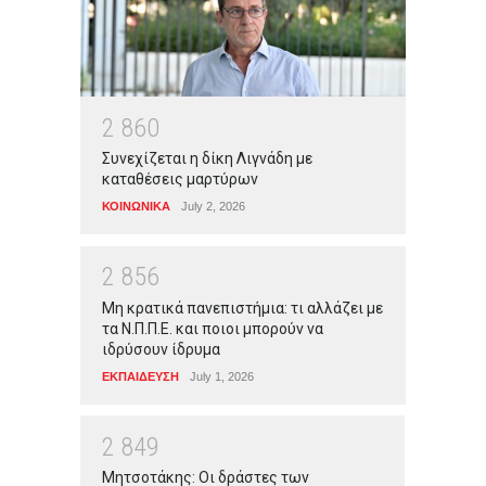
2
8
6
0
Συνεχίζεται η δίκη Λιγνάδη με
καταθέσεις μαρτύρων
ΚΟΙΝΩΝΙΚΑ
July 2, 2026
2
8
5
6
Μη κρατικά πανεπιστήμια: τι αλλάζει με
τα Ν.Π.Π.Ε. και ποιοι μπορούν να
ιδρύσουν ίδρυμα
ΕΚΠΑΙΔΕΥΣΗ
July 1, 2026
2
8
4
9
Μητσοτάκης: Οι δράστες των