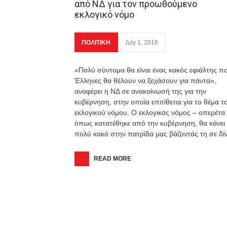
από ΝΔ για τον προωθούμενο
εκλογικό νόμο
ΠΟΛΙΤΙΚΗ
July 1, 2016
«Πολύ σύντομα θα είναι ένας κακός εφιάλτης πο
Έλληνες θα θέλουν να ξεχάσουν για πάντα»,
αναφέρει η ΝΔ σε ανακοίνωσή της για την
κυβέρνηση, στην οποία επιτίθεται για το θέμα τ
εκλογικού νόμου. Ο εκλογικός νόμος – οπερέτα
όπως κατατέθηκε από την κυβέρνηση, θα κάνει
πολύ κακό στην πατρίδα μας βάζοντάς τη σε δί
READ MORE