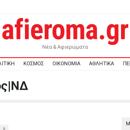
afieroma.gr
νέα της ημέρας
Σφοδρή επίθεση κατά Καρυστιανού από τους αποχω
του κόμματος για δολοφονία χαρακτήρων και πολιτική
σπέκουλα
Νέα & Αφιερώματα
ΙΤΙΚΗ
ΚΟΣΜΟΣ
ΟΙΚΟΝΟΜΙΑ
ΑΘΛΗΤΙΚΑ
ΠΕ
ος|ΝΔ
M
0