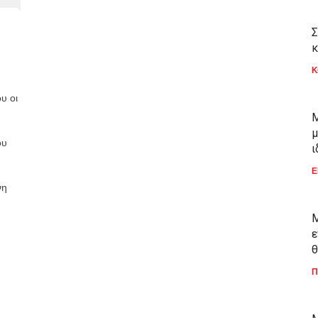
Σ
κ
Κ
υ οι
Μ
μ
ου
ι
Ε
νη
Μ
ε
θ
Π