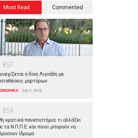
Most Read
Commented
2
8
5
7
υνεχίζεται η δίκη Λιγνάδη με
αταθέσεις μαρτύρων
ΟΙΝΩΝΙΚΑ
July 2, 2026
2
8
5
4
η κρατικά πανεπιστήμια: τι αλλάζει
ε τα Ν.Π.Π.Ε. και ποιοι μπορούν να
δρύσουν ίδρυμα