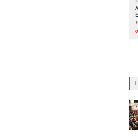
Α
Έ
χ
Ο
L