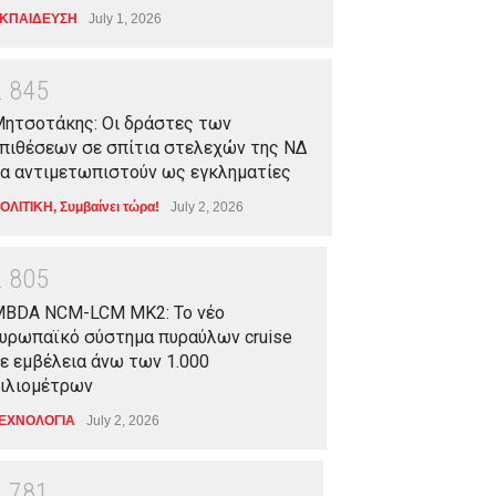
ΚΠΑΙΔΕΥΣΗ
July 1, 2026
2
8
4
5
ητσοτάκης: Οι δράστες των
πιθέσεων σε σπίτια στελεχών της ΝΔ
α αντιμετωπιστούν ως εγκληματίες
ΟΛΙΤΙΚΗ
,
Συμβαίνει τώρα!
July 2, 2026
2
8
0
5
BDA NCM-LCM MK2: Το νέο
υρωπαϊκό σύστημα πυραύλων cruise
ε εμβέλεια άνω των 1.000
ιλιομέτρων
ΕΧΝΟΛΟΓΙΑ
July 2, 2026
2
7
8
1