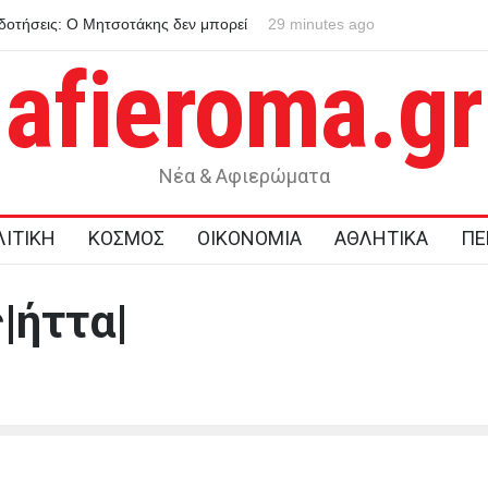
ήσεις: Ο Μητσοτάκης δεν μπορεί
Μήνυμα 112 για φωτιά στην Κρήνη
29 minutes ago
ων συμφερόντων των αγροτών
ετοιμότητα
afieroma.gr
Νέα & Αφιερώματα
ΙΤΙΚΗ
ΚΟΣΜΟΣ
ΟΙΚΟΝΟΜΙΑ
ΑΘΛΗΤΙΚΑ
ΠΕ
|ήττα|