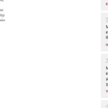
Ε
αν
όχι
ρών
Μ
ε
θ
Π
M
ε
μ
χ
Τ