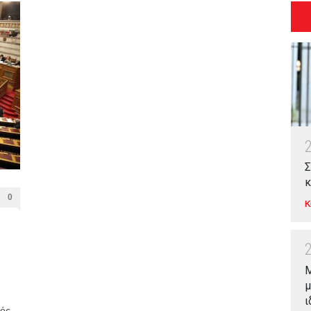
Σ
κ
0
Κ
Μ
μ
ι
κός