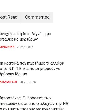
ost Read
Commented
υνεχίζεται η δίκη Λιγνάδη με
αταθέσεις μαρτύρων
ΟΙΝΩΝΙΚΑ
July 2, 2026
η κρατικά πανεπιστήμια: τι αλλάζει
ε τα Ν.Π.Π.Ε. και ποιοι μπορούν να
δρύσουν ίδρυμα
ΚΠΑΙΔΕΥΣΗ
July 1, 2026
ητσοτάκης: Οι δράστες των
πιθέσεων σε σπίτια στελεχών της ΝΔ
α αντιμετωπιστούν ως εγκληματίες