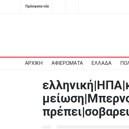
Πρόσφατα νέα
Τα σημαντικότερα νέα της ημέρας
Η μνήμη της Χιροσίμ
για πυρηνικές αυταπ
2026-08-07T04:05:19+0300
ΑΡΧΙΚΗ
ΑΦΙΕΡΩΜΑΤΑ
ΕΛΛΑΔΑ
ΠΟΛ
ελληνική|ΗΠΑ|
μείωση|Μπερνς
πρέπει|σοβαρε