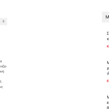
M
0
Σ
κ
Κ
τα
Μ
νίζει
μ
ινή
ι
Ε
Ο,
νς
Μ
ε
θ