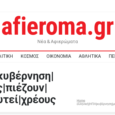
afieroma.gr
α και του Ναγκασάκι δεν αφήνει περιθώρια
Ποιοι γιορτάζουν σήμερα
άτες
Νέα & Αφιερώματα
ΙΤΙΚΗ
ΚΟΣΜΟΣ
ΟΙΚΟΝΟΜΙΑ
ΑΘΛΗΤΙΚΑ
ΠΕ
κυβέρνηση|
|πιέζουν|
υτεί|χρέους
Home
ελληνική|ΗΠΑ|κυβέρνηση|με