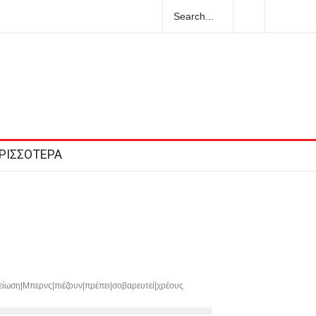
, 7 Αυγούστου – Το εορτολόγιο
ΡΙΣΣΟΤΕΡΑ
ίωση|Μπερνς|πιέζουν|πρέπει|σοβαρευτεί|χρέους