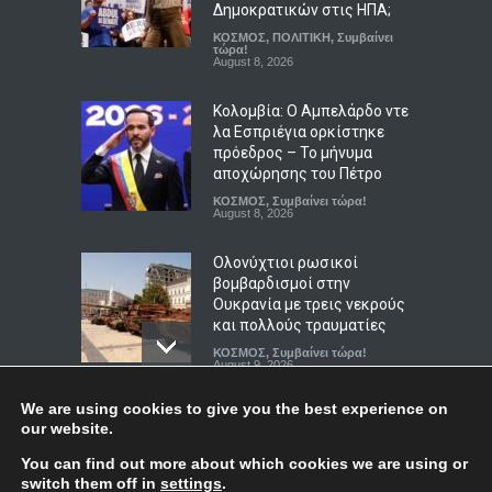
Ενεργειακή κλάση κτιρίου:
Δημοκρατικών στις ΗΠΑ;
τι σημαίνει στην πράξη
ΚΟΣΜΟΣ
,
ΠΟΛΙΤΙΚΗ
,
Συμβαίνει
ΟΙΚΟΝΟΜΙΑ
τώρα!
,
ΤΕΧΝΟΛΟΓΙΑ
August 9, 2026
August 8, 2026
Κολομβία: Ο Αμπελάρδο ντε
λα Εσπριέγια ορκίστηκε
πρόεδρος – Το μήνυμα
αποχώρησης του Πέτρο
ΚΟΣΜΟΣ
,
Συμβαίνει τώρα!
August 8, 2026
Ολονύχτιοι ρωσικοί
βομβαρδισμοί στην
Ουκρανία με τρεις νεκρούς
και πολλούς τραυματίες
ΚΟΣΜΟΣ
,
Συμβαίνει τώρα!
August 9, 2026
We are using cookies to give you the best experience on
Η Βουλγαρία κατηγορεί το
Top
our website.
Κίεβο για drone με
εκρηκτικά που συνετρίβη
You can find out more about which cookies we are using or
κοντά σε αγωγό φυσικού
switch them off in
settings
.
© Copyright
Afieroma
Blog & News
2018