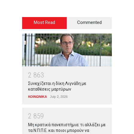
Most Read
Commented
2
8
6
3
Συνεχίζεται η δίκη Λιγνάδη με
καταθέσεις μαρτύρων
ΚΟΙΝΩΝΙΚΑ
July 2, 2026
2
8
5
9
Μη κρατικά πανεπιστήμια: τι αλλάζει με
τα Ν.Π.Π.Ε. και ποιοι μπορούν να