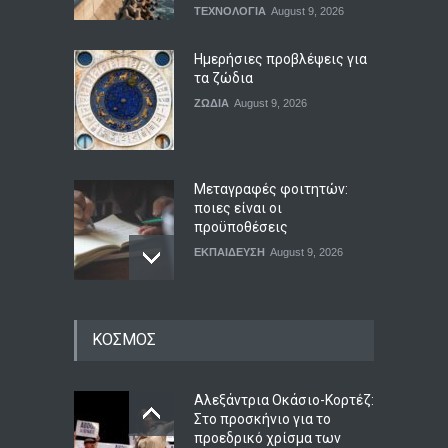
ΤΕΧΝΟΛΟΓΙΑ
August 9, 2026
Ημερήσιες προβλέψεις για
τα ζώδια
ΖΩΔΙΑ
August 9, 2026
Μεταγραφές φοιτητών:
ποιες είναι οι
προϋποθέσεις
ΕΚΠΑΙΔΕΥΣΗ
August 9, 2026
Μεσογειακή διατροφή: τι
ΚΟΣΜΟΣ
δείχνουν τα επιστημονικά
δεδομένα
ΥΓΕΙΑ
August 9, 2026
Αλεξάντρια Οκάσιο-Κορτέζ:
Στο προσκήνιο για το
προεδρικό χρίσμα των