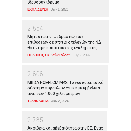
ιδρύσουν ίδρυμα
ΕΚΠΑΙΔΕΥΣΗ
July 1, 2026
2
8
5
4
Μητσοτάκης: Οι δράστες των
επιθέσεων σε σπίτια στελεχών της ΝΔ
θα αντιμετωπιστούν ως εγκληματίες
ΠΟΛΙΤΙΚΗ
,
Συμβαίνει τώρα!
July 2, 2026
2
8
0
8
MBDA NCM-LCM MK2: Το νέο ευρωπαϊκό
σύστημα πυραύλων cruise με εμβέλεια
άνω των 1.000 χιλιομέτρων
ΤΕΧΝΟΛΟΓΙΑ
July 2, 2026
2
7
8
5
Ακρίβεια και αβεβαιότητα στην ΕΕ: Ένας