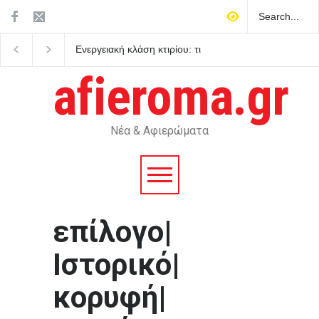
Ενεργειακή κλάση κτιρίου: τι
Μεταγραφές φοιτητών
σημαίνει στην πράξη
ποιες είναι οι προϋπο
afieroma.gr
Νέα & Αφιερώματα
επίλογο|
Ιστορικό|
κορυφή|