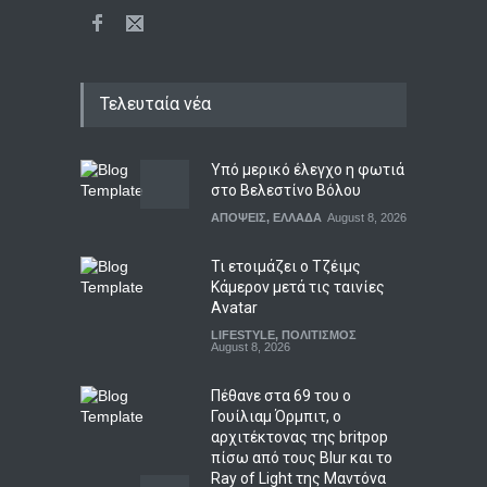
Τελευταία νέα
Υπό μερικό έλεγχο η φωτιά
στο Βελεστίνο Βόλου
ΑΠΟΨΕΙΣ
,
ΕΛΛΑΔΑ
August 8, 2026
Τι ετοιμάζει ο Τζέιμς
Κάμερον μετά τις ταινίες
Avatar
LIFESTYLE
,
ΠΟΛΙΤΙΣΜΟΣ
August 8, 2026
Πέθανε στα 69 του ο
Γουίλιαμ Όρμπιτ, ο
αρχιτέκτονας της britpop
πίσω από τους Blur και το
Ray of Light της Μαντόνα