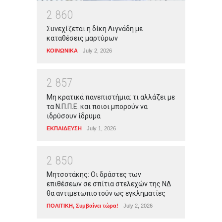
2
8
6
0
Συνεχίζεται η δίκη Λιγνάδη με
καταθέσεις μαρτύρων
ΚΟΙΝΩΝΙΚΑ
July 2, 2026
2
8
5
7
Μη κρατικά πανεπιστήμια: τι αλλάζει με
τα Ν.Π.Π.Ε. και ποιοι μπορούν να
ιδρύσουν ίδρυμα
ΕΚΠΑΙΔΕΥΣΗ
July 1, 2026
2
8
5
0
Μητσοτάκης: Οι δράστες των
επιθέσεων σε σπίτια στελεχών της ΝΔ
θα αντιμετωπιστούν ως εγκληματίες
ΠΟΛΙΤΙΚΗ
,
Συμβαίνει τώρα!
July 2, 2026