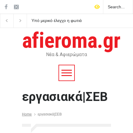
Υπό μερικό έλεγχο η φωτιά
Τα σημαντικότερα νέα 
στο Βελεστίνο Βόλου
ημέρας
afieroma.gr
Νέα & Αφιερώματα
εργασιακά|ΣΕΒ
Home
εργασιακά|ΣΕΒ