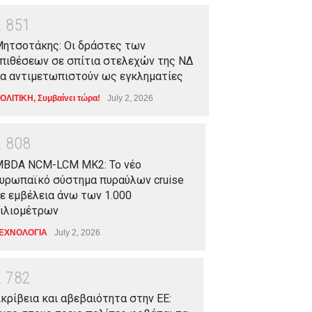
2
8
5
1
ητσοτάκης: Οι δράστες των
πιθέσεων σε σπίτια στελεχών της ΝΔ
α αντιμετωπιστούν ως εγκληματίες
ΟΛΙΤΙΚΗ
,
Συμβαίνει τώρα!
July 2, 2026
2
8
0
8
BDA NCM-LCM MK2: Το νέο
υρωπαϊκό σύστημα πυραύλων cruise
ε εμβέλεια άνω των 1.000
ιλιομέτρων
ΕΧΝΟΛΟΓΙΑ
July 2, 2026
2
7
8
2
κρίβεια και αβεβαιότητα στην ΕΕ: