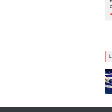
Έ
χ
Ο
L