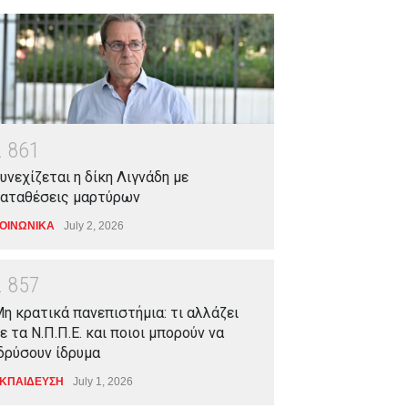
2
8
6
1
υνεχίζεται η δίκη Λιγνάδη με
αταθέσεις μαρτύρων
ΟΙΝΩΝΙΚΑ
July 2, 2026
2
8
5
7
η κρατικά πανεπιστήμια: τι αλλάζει
ε τα Ν.Π.Π.Ε. και ποιοι μπορούν να
δρύσουν ίδρυμα
ΚΠΑΙΔΕΥΣΗ
July 1, 2026