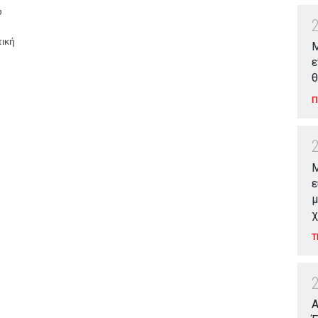
υ
τική
Μ
ε
θ
Π
M
ε
μ
χ
Τ
Α