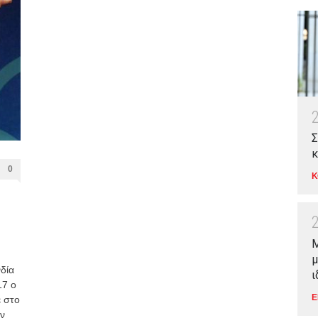
Σ
κ
0
Κ
Μ
μ
δία
ι
17 ο
Ε
 στο
ην