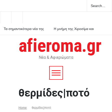
Τα σημαντικότερα νέα της
Η μνήμη της Χιροσίμα και
ημέρας
του Ναγκασάκι δεν αφήνει
περιθώρια για πυρηνικές
afieroma.gr
αυταπάτες
Ποιοι γιορτάζουν σήμερα, 7
Αυγούστου – Το εορτολόγιο
Νέα & Αφιερώματα
θερμίδες|ποτό
Home
θερμίδες|ποτό