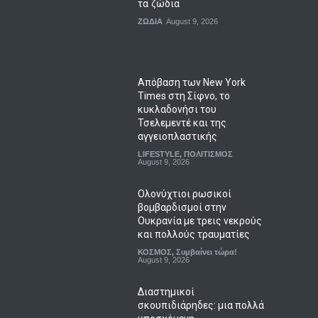
τα ζώδια
ΖΩΔΙΑ
August 9, 2026
Απόβαση των New York
Times στη Σίφνο, το
κυκλαδονήσι του
Τσελεμεντέ και της
αγγειοπλαστικής
LIFESTYLE
,
ΠΟΛΙΤΙΣΜΟΣ
August 9, 2026
Ολονύχτιοι ρωσικοί
βομβαρδισμοί στην
Ουκρανία με τρεις νεκρούς
και πολλούς τραυματίες
ΚΟΣΜΟΣ
,
Συμβαίνει τώρα!
August 9, 2026
Διαστημικοί
σκουπιδιάρηδες: μια πολλά