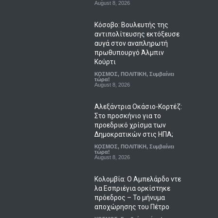
August 8, 2026
Κόσοβο: Βουλευτής της
αντιπολίτευσης εκτόξευσε
αυγά στον αναπληρωτή
πρωθυπουργό Άλμπιν
Κούρτι
ΚΟΣΜΟΣ
,
ΠΟΛΙΤΙΚΗ
,
Συμβαίνει
τώρα!
August 8, 2026
Αλεξάντρια Οκάσιο-Κορτέζ:
Στο προσκήνιο για το
προεδρικό χρίσμα των
Δημοκρατικών στις ΗΠΑ;
ΚΟΣΜΟΣ
,
ΠΟΛΙΤΙΚΗ
,
Συμβαίνει
τώρα!
August 8, 2026
Κολομβία: Ο Αμπελάρδο ντε
λα Εσπριέγια ορκίστηκε
πρόεδρος – Το μήνυμα
αποχώρησης του Πέτρο