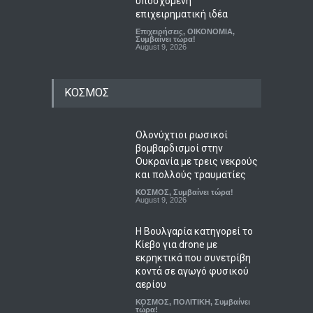
υποσχόμενη
επιχειρηματική ιδέα
Επιχειρήσεις
,
ΟΙΚΟΝΟΜΙΑ
,
Συμβαίνει τώρα!
August 9, 2026
ΚΟΣΜΟΣ
Ολονύχτιοι ρωσικοί
βομβαρδισμοί στην
Ουκρανία με τρεις νεκρούς
και πολλούς τραυματίες
ΚΟΣΜΟΣ
,
Συμβαίνει τώρα!
August 9, 2026
Η Βουλγαρία κατηγορεί το
Κίεβο για drone με
εκρηκτικά που συνετρίβη
κοντά σε αγωγό φυσικού
αερίου
ΚΟΣΜΟΣ
,
ΠΟΛΙΤΙΚΗ
,
Συμβαίνει
τώρα!