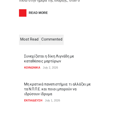
πίσω στην ημέρα της έναρξης, όταν ο
READ MORE
Most Read
Commented
Συνεχίζεται η δίκη Λιγνάδη με
καταθέσεις μαρτύρων
ΚΟΙΝΩΝΙΚΑ
July 2, 2026
Μη κρατικά πανεπιστήμια: τι αλλάζει με
τα Ν.Π.Π.Ε. και ποιοι μπορούν να
ιδρύσουν ίδρυμα
ΕΚΠΑΙΔΕΥΣΗ
July 1, 2026