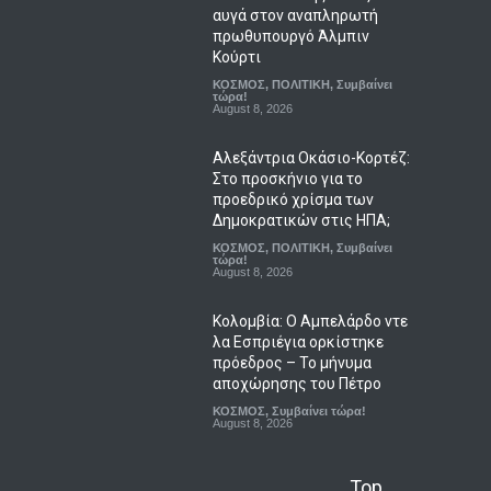
αυγά στον αναπληρωτή
πρωθυπουργό Άλμπιν
Κούρτι
ΚΟΣΜΟΣ
,
ΠΟΛΙΤΙΚΗ
,
Συμβαίνει
τώρα!
August 8, 2026
Αλεξάντρια Οκάσιο-Κορτέζ:
Στο προσκήνιο για το
προεδρικό χρίσμα των
Δημοκρατικών στις ΗΠΑ;
ΚΟΣΜΟΣ
,
ΠΟΛΙΤΙΚΗ
,
Συμβαίνει
τώρα!
August 8, 2026
Κολομβία: Ο Αμπελάρδο ντε
λα Εσπριέγια ορκίστηκε
πρόεδρος – Το μήνυμα
αποχώρησης του Πέτρο
ΚΟΣΜΟΣ
,
Συμβαίνει τώρα!
August 8, 2026
Top