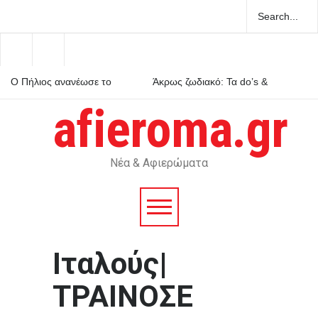
Ο Πήλιος ανανέωσε το
Άκρως ζωδιακό: Τα do’s &
συμβόλαιό του με την ΑΕΚ
don’ts της εβδομάδας 9–15
μέχρι το 2030
Αυγούστου 2026
afieroma.gr
Μέριλιν Μονρόε: 64 χρόνια
από τον θάνατό της – Τι είχε
πει για την Ελλάδα
Νέα & Αφιερώματα
Ιταλούς|
ΤΡΑΙΝΟΣΕ