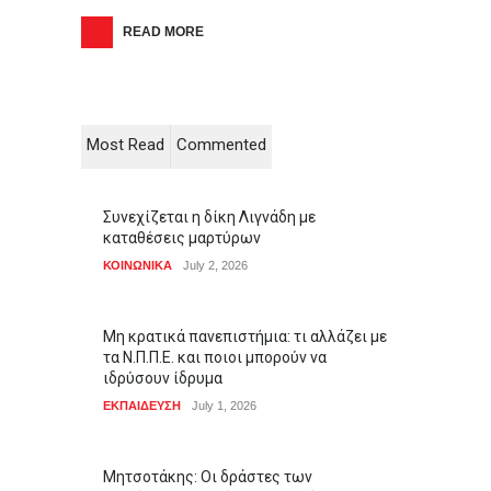
READ MORE
Most Read
Commented
Συνεχίζεται η δίκη Λιγνάδη με
καταθέσεις μαρτύρων
ΚΟΙΝΩΝΙΚΑ
July 2, 2026
Μη κρατικά πανεπιστήμια: τι αλλάζει με
τα Ν.Π.Π.Ε. και ποιοι μπορούν να
ιδρύσουν ίδρυμα
ΕΚΠΑΙΔΕΥΣΗ
July 1, 2026
Μητσοτάκης: Οι δράστες των