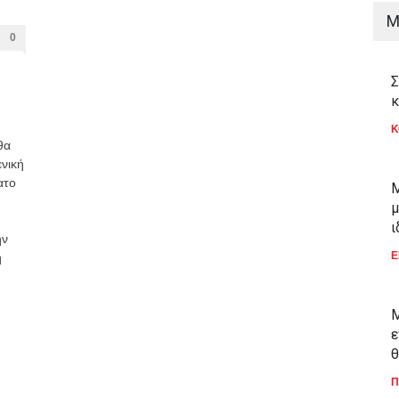
M
0
Σ
κ
Κ
θα
ενική
ατο
Μ
μ
ι
ην
Ε
η
Μ
ε
θ
Π