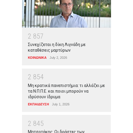
2
8
5
7
Συνεχίζεται η δίκη Λιγνάδη με
καταθέσεις μαρτύρων
ΚΟΙΝΩΝΙΚΑ
July 2, 2026
2
8
5
4
Μη κρατικά πανεπιστήμια: τι αλλάζει με
τα Ν.Π.Π.Ε. και ποιοι μπορούν να
ιδρύσουν ίδρυμα
ΕΚΠΑΙΔΕΥΣΗ
July 1, 2026
2
8
4
5
Μητσοτάκης: Οι δράστες των