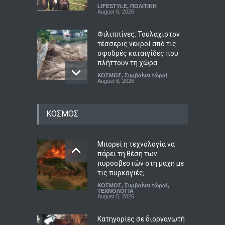
LIFESTYLE
,
ΠΟΛΙΤΙΚΗ
August 6, 2026
Φιλιππίνες: Τουλάχιστον
τέσσερις νεκροί από τις
σφοδρές καταιγίδες που
πλήττουν τη χώρα
ΚΟΣΜΟΣ
,
Συμβαίνει τώρα!
August 6, 2026
Στην Κόρινθο κατηγορίες
ΚΟΣΜΟΣ
για επικοινωνιακή
«κουρτίνα» με έργα
βιτρίνας που κρύβουν τα
προβλήματα του ΕΣΥ
Μπορεί η τεχνολογία να
πάρει τη θέση των
ΠΟΛΙΤΙΚΗ
,
Συμβαίνει τώρα!
,
ΥΓΕΙΑ
πυροσβεστών στη μάχη με
August 6, 2026
τις πυρκαγιές;
ΚΟΣΜΟΣ
,
Συμβαίνει τώρα!
,
Μυστράς: Παθολογική
ΤΕΧΝΟΛΟΓΙΑ
αγάπη για τους γονείς του
August 5, 2026
επικαλείται ο δικηγόρος
του 55χρονου που έκρυβε
Κατηγορίες σε διοργανωτή