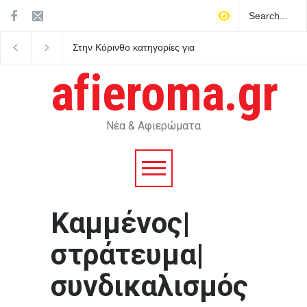
Στην Κόρινθο κατηγορίες για
Μυστράς: Παθολογική
επικοινωνιακή «κουρτίνα»
αγάπη για τους γονείς
με έργα βιτρίνας που
επικαλείται ο δικηγόρο
afieroma.gr
κρύβουν τα προβλήματα
55χρονου που έκρυβε
του ΕΣΥ
σορό του πατέρα του 
καταψύκτη
Νέα & Αφιερώματα
Καμμένος|
στράτευμα|
συνδικαλισμός