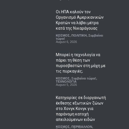
Οι ΗΠΑ καλούν τον
Οργανισμό Αμερικανικών
Κρατών να λάβει μέτρα
κατά της Νικαράγουας
ΚΟΣΜΟΣ
,
ΠΟΛΙΤΙΚΗ
,
Συμβαίνει
τώρα!
August 6, 2026
Μπορεί η τεχνολογία να
πάρει τη θέση των
πυροσβεστών στη μάχη με
τις πυρκαγιές;
ΚΟΣΜΟΣ
,
Συμβαίνει τώρα!
,
ΤΕΧΝΟΛΟΓΙΑ
August 5, 2026
Κατηγορίες σε διοργανωτή
έκθεσης εξωτικών ζώων
στο Χονγκ Κονγκ για
παράνομη κατοχή
απειλούμενων ειδών
ΚΟΣΜΟΣ
,
ΠΕΡΙΒΑΛΛΟΝ
,