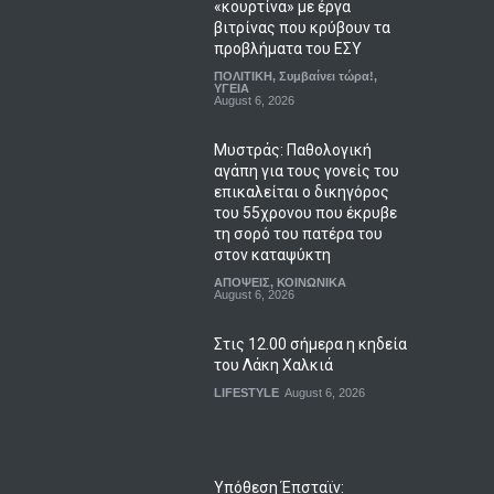
«κουρτίνα» με έργα
βιτρίνας που κρύβουν τα
προβλήματα του ΕΣΥ
ΠΟΛΙΤΙΚΗ
,
Συμβαίνει τώρα!
,
ΥΓΕΙΑ
August 6, 2026
Μυστράς: Παθολογική
αγάπη για τους γονείς του
επικαλείται ο δικηγόρος
του 55χρονου που έκρυβε
τη σορό του πατέρα του
στον καταψύκτη
ΑΠΟΨΕΙΣ
,
ΚΟΙΝΩΝΙΚΑ
August 6, 2026
Στις 12.00 σήμερα η κηδεία
του Λάκη Χαλκιά
LIFESTYLE
August 6, 2026
Υπόθεση Έπσταϊν: