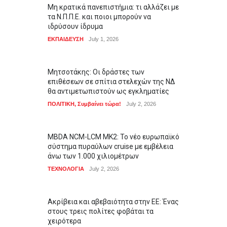
Μη κρατικά πανεπιστήμια: τι αλλάζει με
τα Ν.Π.Π.Ε. και ποιοι μπορούν να
ιδρύσουν ίδρυμα
ΕΚΠΑΙΔΕΥΣΗ
July 1, 2026
Μητσοτάκης: Οι δράστες των
επιθέσεων σε σπίτια στελεχών της ΝΔ
θα αντιμετωπιστούν ως εγκληματίες
ΠΟΛΙΤΙΚΗ
,
Συμβαίνει τώρα!
July 2, 2026
MBDA NCM-LCM MK2: Το νέο ευρωπαϊκό
σύστημα πυραύλων cruise με εμβέλεια
άνω των 1.000 χιλιομέτρων
ΤΕΧΝΟΛΟΓΙΑ
July 2, 2026
Ακρίβεια και αβεβαιότητα στην ΕΕ: Ένας
στους τρεις πολίτες φοβάται τα
χειρότερα