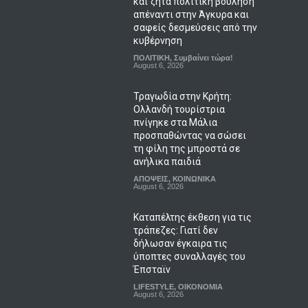
και ζητά πολιτική βούληση
απέναντι στην Άγκυρα και
σαφείς δεσμεύσεις από την
κυβέρνηση
ΠΟΛΙΤΙΚΗ
,
Συμβαίνει τώρα!
August 6, 2026
Τραγωδία στην Κρήτη:
Ολλανδή τουρίστρια
πνίγηκε στα Μάλια
προσπαθώντας να σώσει
τη φίλη της μπροστά σε
ανήλικα παιδιά
ΑΠΟΨΕΙΣ
,
ΚΟΙΝΩΝΙΚΑ
August 6, 2026
Καταπέλτης έκθεση για τις
τράπεζες: Γιατί δεν
δήλωσαν έγκαιρα τις
ύποπτες συναλλαγές του
Έπσταϊν
LIFESTYLE
,
ΟΙΚΟΝΟΜΙΑ
August 6, 2026