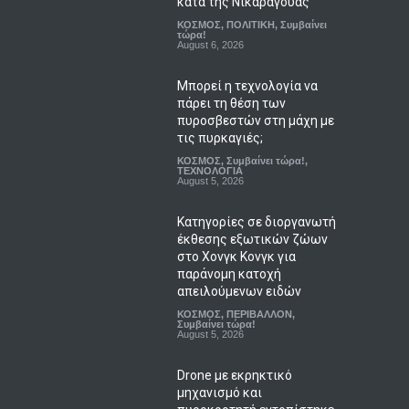
κατά της Νικαράγουας
ΚΟΣΜΟΣ
,
ΠΟΛΙΤΙΚΗ
,
Συμβαίνει
τώρα!
August 6, 2026
Μπορεί η τεχνολογία να
πάρει τη θέση των
πυροσβεστών στη μάχη με
τις πυρκαγιές;
ΚΟΣΜΟΣ
,
Συμβαίνει τώρα!
,
ΤΕΧΝΟΛΟΓΙΑ
August 5, 2026
Κατηγορίες σε διοργανωτή
έκθεσης εξωτικών ζώων
στο Χονγκ Κονγκ για
παράνομη κατοχή
απειλούμενων ειδών
ΚΟΣΜΟΣ
,
ΠΕΡΙΒΑΛΛΟΝ
,
Συμβαίνει τώρα!
August 5, 2026
Drone με εκρηκτικό
μηχανισμό και