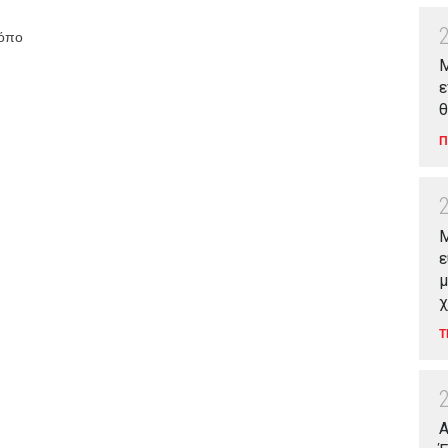
ρόπο
Μ
ε
θ
Π
M
ε
μ
χ
Τ
Α