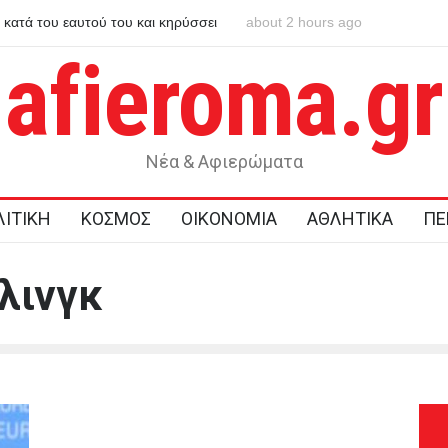
κατά του εαυτού του και κηρύσσει
about 2 hours ago
Χανιά: ΕΔΕ για τους αστυνομ
από το τμήμα – Βρέθηκε νεκρ
afieroma.gr
Νέα & Αφιερώματα
ΙΤΙΚΗ
ΚΟΣΜΟΣ
ΟΙΚΟΝΟΜΙΑ
ΑΘΛΗΤΙΚΑ
ΠΕ
λινγκ