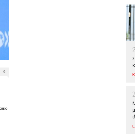
Σ
κ
0
Κ
Μ
αϊκό
μ
ι
Ε