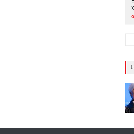
Έ
χ
Ο
L