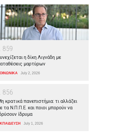
2
8
5
9
υνεχίζεται η δίκη Λιγνάδη με
αταθέσεις μαρτύρων
ΟΙΝΩΝΙΚΑ
July 2, 2026
2
8
5
6
η κρατικά πανεπιστήμια: τι αλλάζει
ε τα Ν.Π.Π.Ε. και ποιοι μπορούν να
δρύσουν ίδρυμα
ΚΠΑΙΔΕΥΣΗ
July 1, 2026