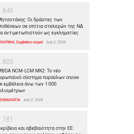
2
8
4
9
ητσοτάκης: Οι δράστες των
πιθέσεων σε σπίτια στελεχών της ΝΔ
α αντιμετωπιστούν ως εγκληματίες
ΟΛΙΤΙΚΗ
,
Συμβαίνει τώρα!
July 2, 2026
2
8
0
5
BDA NCM-LCM MK2: Το νέο
υρωπαϊκό σύστημα πυραύλων cruise
ε εμβέλεια άνω των 1.000
ιλιομέτρων
ΕΧΝΟΛΟΓΙΑ
July 2, 2026
2
7
8
1
κρίβεια και αβεβαιότητα στην ΕΕ: