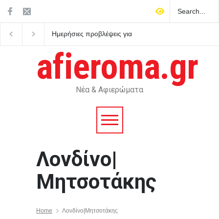
Ημερήσιες προβλέψεις για
Τα σημαντικότερα νέα 
τα ζώδια
ημέρας
afieroma.gr
Νέα & Αφιερώματα
Λονδίνο|
Μητσοτάκης
Home
Λονδίνο|Μητσοτάκης