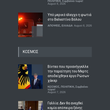
ΠΟΛΙΤΙΚΗ
,
Συμβαίνει τώρα!
August 8, 2026
Υπό μερικό έλεγχο η φωτιά
στο Βελεστίνο Βόλου
ΑΠΟΨΕΙΣ
,
ΕΛΛΑΔΑ
August 8, 2026
Τι ετοιμάζει ο Τζέιμς
ΚΟΣΜΟΣ
Κάμερον μετά τις ταινίες
Avatar
LIFESTYLE
,
ΠΟΛΙΤΙΣΜΟΣ
August 8, 2026
Βίντεο που προανήγγελλε
την παραίτηση του Μερτς
αποδείχθηκε έργο Ρώσων
Ημερήσιες προβλέψεις για
χάκερ
τα ζώδια
ΚΟΣΜΟΣ
,
ΠΟΛΙΤΙΚΗ
,
Συμβαίνει
ΖΩΔΙΑ
τώρα!
August 8, 2026
August 7, 2026
Γαλλία: Δεν θα ανεχθεί
καμία απόπειρα ξένης