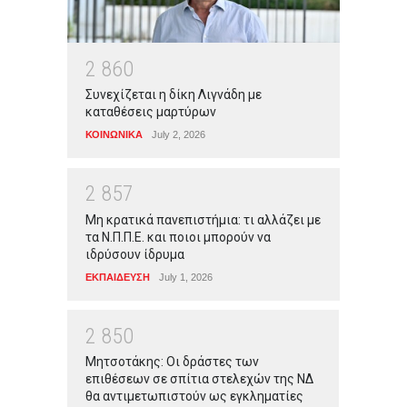
2
8
6
0
Συνεχίζεται η δίκη Λιγνάδη με
καταθέσεις μαρτύρων
ΚΟΙΝΩΝΙΚΑ
July 2, 2026
2
8
5
7
Μη κρατικά πανεπιστήμια: τι αλλάζει με
τα Ν.Π.Π.Ε. και ποιοι μπορούν να
ιδρύσουν ίδρυμα
ΕΚΠΑΙΔΕΥΣΗ
July 1, 2026
2
8
5
0
Μητσοτάκης: Οι δράστες των
επιθέσεων σε σπίτια στελεχών της ΝΔ
θα αντιμετωπιστούν ως εγκληματίες