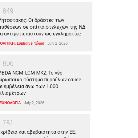
2
8
4
9
ητσοτάκης: Οι δράστες των
πιθέσεων σε σπίτια στελεχών της ΝΔ
α αντιμετωπιστούν ως εγκληματίες
ΟΛΙΤΙΚΗ
,
Συμβαίνει τώρα!
July 2, 2026
2
8
0
6
BDA NCM-LCM MK2: Το νέο
υρωπαϊκό σύστημα πυραύλων cruise
ε εμβέλεια άνω των 1.000
ιλιομέτρων
ΕΧΝΟΛΟΓΙΑ
July 2, 2026
2
7
8
1
κρίβεια και αβεβαιότητα στην ΕΕ: