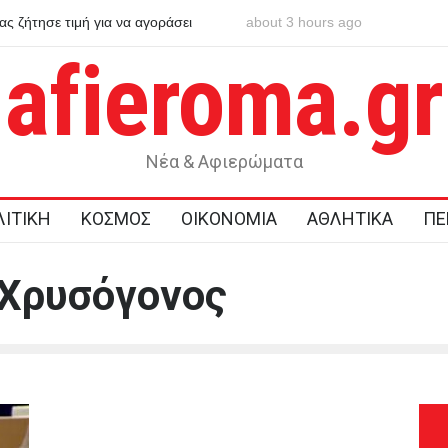
ς ζήτησε τιμή για να αγοράσει
about 3 hours ago
Η Χιροσίμα μέσα από τα μάτι
πυρηνικής καταστροφής
afieroma.gr
Νέα & Αφιερώματα
ΙΤΙΚΗ
ΚΟΣΜΟΣ
ΟΙΚΟΝΟΜΙΑ
ΑΘΛΗΤΙΚΑ
ΠΕ
Χρυσόγονος