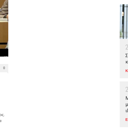
Σ
κ
0
Κ
Μ
μ
ι
ος.
Ε
α