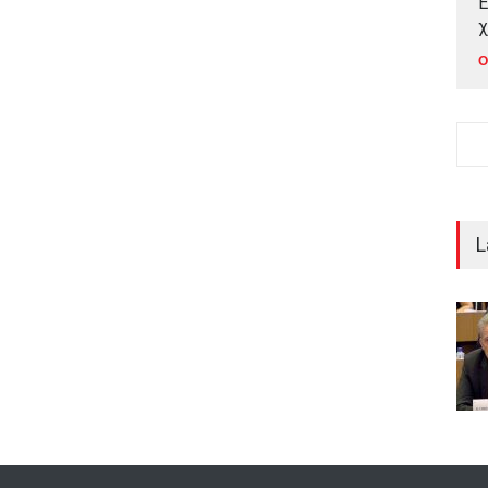
Έ
χ
Ο
L