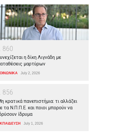
2
8
6
0
υνεχίζεται η δίκη Λιγνάδη με
αταθέσεις μαρτύρων
ΟΙΝΩΝΙΚΑ
July 2, 2026
2
8
5
6
η κρατικά πανεπιστήμια: τι αλλάζει
ε τα Ν.Π.Π.Ε. και ποιοι μπορούν να
δρύσουν ίδρυμα
ΚΠΑΙΔΕΥΣΗ
July 1, 2026