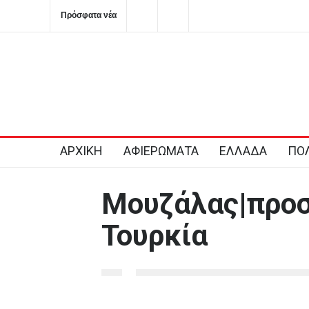
Πρόσφατα νέα
Προέβλεπαν πράγματι τα Ταρώ το μέλλον;
Κόσοβο: Βου
αναπληρωτή
2026-08-08T17:16:43+0300
ΑΡΧΙΚΗ
ΑΦΙΕΡΩΜΑΤΑ
ΕΛΛΑΔΑ
ΠΟΛ
Μουζάλας|προσ
Τουρκία