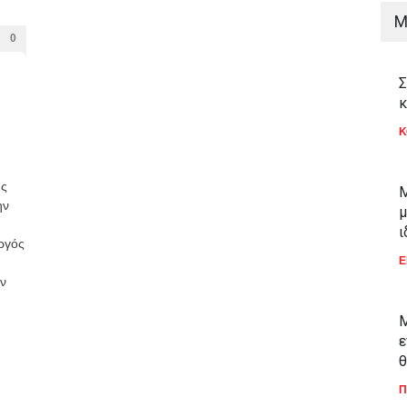
M
0
Σ
κ
Κ
ής
Μ
ην
μ
ι
ργός
Ε
ν
Μ
ε
θ
Π