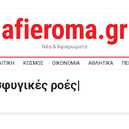
afieroma.gr
λευτής της αντιπολίτευσης εκτόξευσε αυγά στον
Η ουκρανική sta
 πρωθυπουργό Άλμπιν Κούρτι
βαθιά μέσα στη
Νέα & Αφιερώματα
ΙΤΙΚΗ
ΚΟΣΜΟΣ
ΟΙΚΟΝΟΜΙΑ
ΑΘΛΗΤΙΚΑ
ΠΕ
φυγικές ροές|