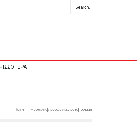
rtup που κατασκευάζει τα drones με πλήγματα
 Ρωσία
ΡΙΣΣΟΤΕΡΑ
Home
Μουζάλας|προσφυγικές ροές|Τουρκία