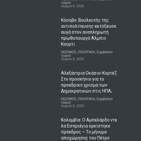
τώρα!
August 8, 2026
Κόσοβο: Βουλευτής της
αντιπολίτευσης εκτόξευσε
αυγά στον αναπληρωτή
πρωθυπουργό Άλμπιν
Κούρτι
ΚΟΣΜΟΣ
,
ΠΟΛΙΤΙΚΗ
,
Συμβαίνει
τώρα!
August 8, 2026
Αλεξάντρια Οκάσιο-Κορτέζ:
Στο προσκήνιο για το
προεδρικό χρίσμα των
Δημοκρατικών στις ΗΠΑ;
ΚΟΣΜΟΣ
,
ΠΟΛΙΤΙΚΗ
,
Συμβαίνει
τώρα!
August 8, 2026
Κολομβία: Ο Αμπελάρδο ντε
λα Εσπριέγια ορκίστηκε
πρόεδρος – Το μήνυμα
αποχώρησης του Πέτρο