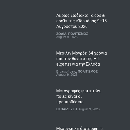
Άκρως ζωδιακό: Τα do’s &
don’ts της εβδομάδας 9–15
Αυγούστου 2026
ΖΩΔΙΑ
,
ΠΟΛΙΤΙΣΜΟΣ
August 9, 2026
Μέριλιν Μονρόε: 64 χρόνια
από τον θάνατό της – Τι
είχε πει για την Ελλάδα
Επιχειρήσεις
,
ΠΟΛΙΤΙΣΜΟΣ
August 9, 2026
Μεταγραφές φοιτητών:
ποιες είναι οι
προϋποθέσεις
ΕΚΠΑΙΔΕΥΣΗ
August 9, 2026
Μεσογειακή διατροφή: τι