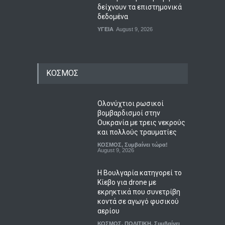
δείχνουν τα επιστημονικά
δεδομένα
ΥΓΕΙΑ
August 9, 2026
ΚΟΣΜΟΣ
Ολονύχτιοι ρωσικοί
βομβαρδισμοί στην
Ουκρανία με τρεις νεκρούς
και πολλούς τραυματίες
ΚΟΣΜΟΣ
,
Συμβαίνει τώρα!
August 9, 2026
Η Βουλγαρία κατηγορεί το
Κίεβο για drone με
εκρηκτικά που συνετρίβη
κοντά σε αγωγό φυσικού
αερίου
ΚΟΣΜΟΣ
,
ΠΟΛΙΤΙΚΗ
,
Συμβαίνει