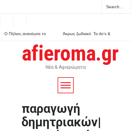
Ο Πήλιος ανανέωσε το
Άκρως ζωδιακό: Τα do’s &
συμβόλαιό του με την ΑΕΚ
don’ts της εβδομάδας 9–15
μέχρι το 2030
Αυγούστου 2026
afieroma.gr
Μέριλιν Μονρόε: 64 χρόνια
από τον θάνατό της – Τι είχε
πει για την Ελλάδα
Νέα & Αφιερώματα
παραγωγή
δημητριακών|