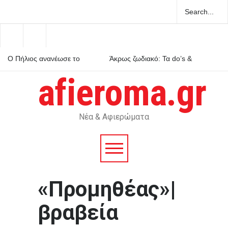
Ο Πήλιος ανανέωσε το
Άκρως ζωδιακό: Τα do’s &
συμβόλαιό του με την ΑΕΚ
don’ts της εβδομάδας 9–15
μέχρι το 2030
Αυγούστου 2026
afieroma.gr
Μέριλιν Μονρόε: 64 χρόνια
από τον θάνατό της – Τι είχε
πει για την Ελλάδα
Νέα & Αφιερώματα
«Προμηθέας»|
βραβεία