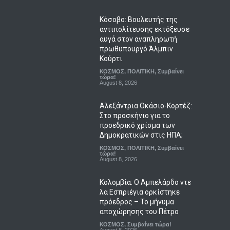
Κόσοβο: Βουλευτής της
αντιπολίτευσης εκτόξευσε
αυγά στον αναπληρωτή
πρωθυπουργό Άλμπιν
Κούρτι
ΚΟΣΜΟΣ
,
ΠΟΛΙΤΙΚΗ
,
Συμβαίνει
τώρα!
August 8, 2026
Αλεξάντρια Οκάσιο-Κορτέζ:
Στο προσκήνιο για το
προεδρικό χρίσμα των
Δημοκρατικών στις ΗΠΑ;
ΚΟΣΜΟΣ
,
ΠΟΛΙΤΙΚΗ
,
Συμβαίνει
τώρα!
August 8, 2026
Κολομβία: Ο Αμπελάρδο ντε
λα Εσπριέγια ορκίστηκε
πρόεδρος – Το μήνυμα
αποχώρησης του Πέτρο
ΚΟΣΜΟΣ
,
Συμβαίνει τώρα!