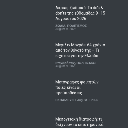
Άκρως ζωδιακό: Τα do’s &
don’ts της εβδομάδας 9–15
Αυγούστου 2026
ΖΩΔΙΑ
,
ΠΟΛΙΤΙΣΜΟΣ
August 9, 2026
Μέριλιν Μονρόε: 64 χρόνια
από τον θάνατό της – Τι
είχε πει για την Ελλάδα
Επιχειρήσεις
,
ΠΟΛΙΤΙΣΜΟΣ
August 9, 2026
Μεταγραφές φοιτητών:
ποιες είναι οι
προϋποθέσεις
ΕΚΠΑΙΔΕΥΣΗ
August 9, 2026
Μεσογειακή διατροφή: τι
δείχνουν τα επιστημονικά