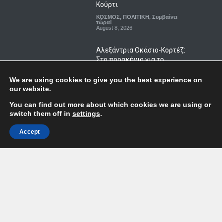
Κούρτι
ΚΟΣΜΟΣ
,
ΠΟΛΙΤΙΚΗ
,
Συμβαίνει
τώρα!
August 8, 2026
Αλεξάντρια Οκάσιο-Κορτέζ:
Στο προσκήνιο για το
προεδρικό χρίσμα των
Δημοκρατικών στις ΗΠΑ;
We are using cookies to give you the best experience on
our website.
ΚΟΣΜΟΣ
,
ΠΟΛΙΤΙΚΗ
,
Συμβαίνει
τώρα!
August 8, 2026
You can find out more about which cookies we are using or
switch them off in
settings
.
Κολομβία: Ο Αμπελάρδο ντε
Accept
λα Εσπριέγια ορκίστηκε
πρόεδρος – Το μήνυμα
αποχώρησης του Πέτρο
ΚΟΣΜΟΣ
,
Συμβαίνει τώρα!
August 8, 2026
Top