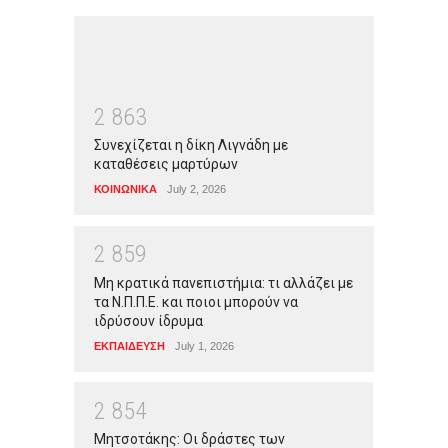
2
8
6
3
Συνεχίζεται η δίκη Λιγνάδη με
καταθέσεις μαρτύρων
ΚΟΙΝΩΝΙΚΑ
July 2, 2026
2
8
5
9
Μη κρατικά πανεπιστήμια: τι αλλάζει με
τα Ν.Π.Π.Ε. και ποιοι μπορούν να
ιδρύσουν ίδρυμα
ΕΚΠΑΙΔΕΥΣΗ
July 1, 2026
2
8
5
4
Μητσοτάκης: Οι δράστες των