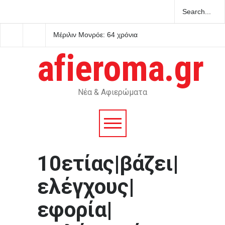
Μέριλιν Μονρόε: 64 χρόνια
Ο Πήλιος ανανέωσε το
από τον θάνατό της – Τι είχε
συμβόλαιό του με την
πει για την Ελλάδα
μέχρι το 2030
afieroma.gr
Νέα & Αφιερώματα
10ετίας|βάζει|
ελέγχους|
εφορία|