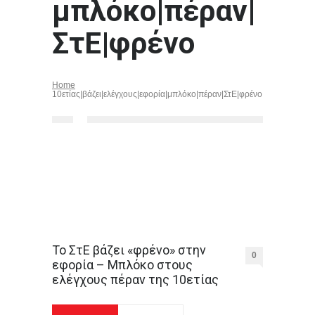
μπλόκο|πέραν|
ΣτΕ|φρένο
Home
10ετίας|βάζει|ελέγχους|εφορία|μπλόκο|πέραν|ΣτΕ|φρένο
To ΣτΕ βάζει «φρένο» στην
0
εφορία – Μπλόκο στους
ελέγχους πέραν της 10ετίας