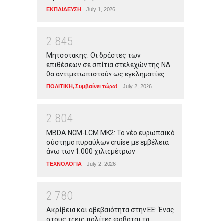
ΕΚΠΑΙΔΕΥΣΗ
July 1, 2026
2
8
4
5
Μητσοτάκης: Οι δράστες των
επιθέσεων σε σπίτια στελεχών της ΝΔ
θα αντιμετωπιστούν ως εγκληματίες
ΠΟΛΙΤΙΚΗ
,
Συμβαίνει τώρα!
July 2, 2026
2
8
0
4
MBDA NCM-LCM MK2: Το νέο ευρωπαϊκό
σύστημα πυραύλων cruise με εμβέλεια
άνω των 1.000 χιλιομέτρων
ΤΕΧΝΟΛΟΓΙΑ
July 2, 2026
2
7
8
0
Ακρίβεια και αβεβαιότητα στην ΕΕ: Ένας
στους τρεις πολίτες φοβάται τα