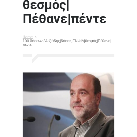
θεσμός|
Πέθανε|πέντε
Home
100 δόσεων|Αλεξιάδης|δόσεις|ΕΝΦΙΑ|θεσμός|Πέθανε|
πέντε