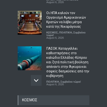
August 6, 2026
Οι ΗΠΑ καλούν τον
Οργανισμό Αμερικανικών
Κρατών να λάβει μέτρα
κατά της Νικαράγουας
ΚΟΣΜΟΣ
,
ΠΟΛΙΤΙΚΗ
,
Συμβαίνει
τώρα!
August 6, 2026
ΠΑΣΟΚ: Καταγγέλλει
καθυστερήσεις στο
καλώδιο Ελλάδας-Κύπρου
και ζητά πολιτική βούληση
απέναντι στην Άγκυρα και
σαφείς δεσμεύσεις από την
κυβέρνηση
ΠΟΛΙΤΙΚΗ
,
Συμβαίνει τώρα!
August 6, 2026
Τραγωδία στην Κρήτη:
ΚΟΣΜΟΣ
Ολλανδή τουρίστρια
πνίγηκε στα Μάλια