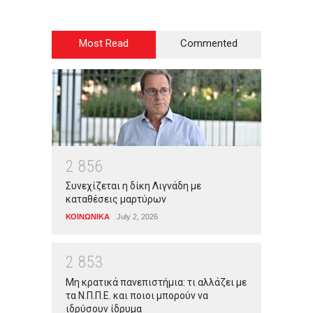
Most Read
Commented
2
8
5
6
Συνεχίζεται η δίκη Λιγνάδη με
καταθέσεις μαρτύρων
ΚΟΙΝΩΝΙΚΑ
July 2, 2026
2
8
5
3
Μη κρατικά πανεπιστήμια: τι αλλάζει με
τα Ν.Π.Π.Ε. και ποιοι μπορούν να
ιδρύσουν ίδρυμα