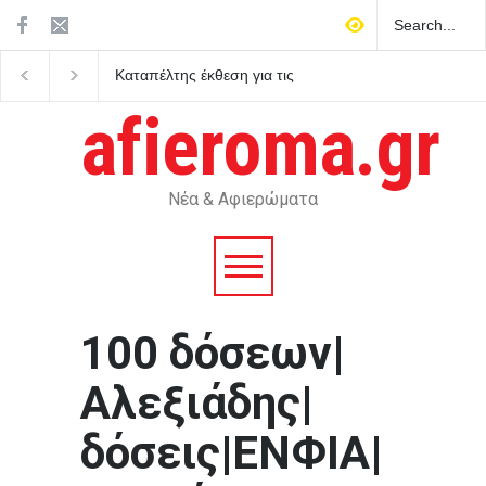
Καταπέλτης έκθεση για τις
ΠΑΣΟΚ: Καταγγέλλει
τράπεζες: Γιατί δεν δήλωσαν
καθυστερήσεις στο κα
έγκαιρα τις ύποπτες
Ελλάδας-Κύπρου και 
afieroma.gr
συναλλαγές του Έπσταϊν
πολιτική βούληση απέ
στην Άγκυρα και σαφεί
δεσμεύσεις από την
κυβέρνηση
Νέα & Αφιερώματα
100 δόσεων|
Αλεξιάδης|
δόσεις|ΕΝΦΙΑ|