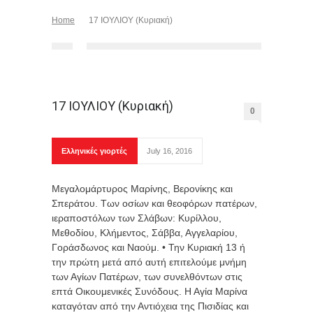
Home
17 ΙΟΥΛΙΟΥ (Kυριακή)
17 ΙΟΥΛΙΟΥ (Kυριακή)
0
Ελληνικές γιορτές
July 16, 2016
Μεγαλομάρτυρος Μαρίνης, Βερονίκης και
Σπεράτου. Των οσίων και θεοφόρων πατέρων,
ιεραποστόλων των Σλάβων: Κυρίλλου,
Μεθοδίου, Κλήμεντος, Σάββα, Αγγελαρίου,
Γοράσδωνος και Ναούμ. • Την Κυριακή 13 ή
την πρώτη μετά από αυτή επιτελούμε μνήμη
των Αγίων Πατέρων, των συνελθόντων στις
επτά Οικουμενικές Συνόδους. Η Αγία Μαρίνα
καταγόταν από την Αντιόχεια της Πισιδίας και