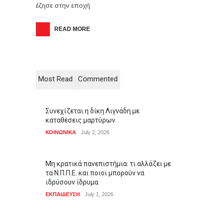
έζησε στην εποχή
READ MORE
Most Read
Commented
Συνεχίζεται η δίκη Λιγνάδη με
καταθέσεις μαρτύρων
ΚΟΙΝΩΝΙΚΑ
July 2, 2026
Μη κρατικά πανεπιστήμια: τι αλλάζει με
τα Ν.Π.Π.Ε. και ποιοι μπορούν να
ιδρύσουν ίδρυμα
ΕΚΠΑΙΔΕΥΣΗ
July 1, 2026