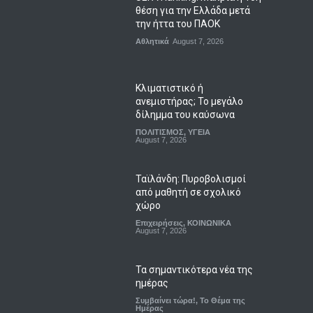
θέση για την Ελλάδα μετά
την ήττα του ΠΑΟΚ
Αθλητικά
August 7, 2026
Κλιματιστικό ή
ανεμιστήρας; Το μεγάλο
δίλημμα του καύσωνα
ΠΟΛΙΤΙΣΜΟΣ
,
ΥΓΕΙΑ
August 7, 2026
Ταϊλάνδη: Πυροβολισμοί
από μαθητή σε σχολικό
χώρο
Επιχειρήσεις
,
ΚΟΙΝΩΝΙΚΑ
August 7, 2026
Τα σημαντικότερα νέα της
ημέρας
Συμβαίνει τώρα!
,
Το Θέμα της
Ημέρας