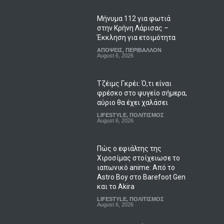
Μήνυμα 112 για φωτιά
στην Κρήνη Λάρισας –
Έκκληση για ετοιμότητα
ΑΠΟΨΕΙΣ
,
ΠΕΡΙΒΑΛΛΟΝ
August 6, 2026
Τζέιμς Γκρέι: Ό,τι είναι
φρέσκο στο ψυγείο σήμερα,
αύριο θα έχει χαλάσει
LIFESTYLE
,
ΠΟΛΙΤΙΣΜΟΣ
August 6, 2026
Πώς ο εφιάλτης της
Χιροσίμας στοίχειωσε το
ιαπωνικό anime: Από το
Astro Boy στο Barefoot Gen
και το Akira
LIFESTYLE
,
ΠΟΛΙΤΙΣΜΟΣ
August 6, 2026