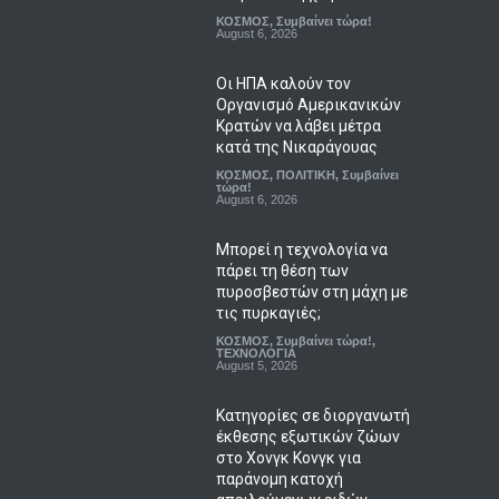
ΚΟΣΜΟΣ
,
Συμβαίνει τώρα!
August 6, 2026
Οι ΗΠΑ καλούν τον
Οργανισμό Αμερικανικών
Κρατών να λάβει μέτρα
κατά της Νικαράγουας
ΚΟΣΜΟΣ
,
ΠΟΛΙΤΙΚΗ
,
Συμβαίνει
τώρα!
August 6, 2026
Μπορεί η τεχνολογία να
πάρει τη θέση των
πυροσβεστών στη μάχη με
τις πυρκαγιές;
ΚΟΣΜΟΣ
,
Συμβαίνει τώρα!
,
ΤΕΧΝΟΛΟΓΙΑ
August 5, 2026
Κατηγορίες σε διοργανωτή
έκθεσης εξωτικών ζώων
στο Χονγκ Κονγκ για
παράνομη κατοχή