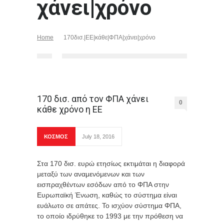
χάνει|χρόνο
Home
170δισ.|ΕΕ|κάθε|ΦΠΑ|χάνει|χρόνο
170 δισ. από τον ΦΠΑ χάνει
0
κάθε χρόνο η ΕΕ
ΚΟΣΜΟΣ
July 18, 2016
Στα 170 δισ. ευρώ ετησίως εκτιμάται η διαφορά
μεταξύ των αναμενόμενων και των
εισπραχθέντων εσόδων από το ΦΠΑ στην
Ευρωπαϊκή Ένωση, καθώς το σύστημα είναι
ευάλωτο σε απάτες. Το ισχύον σύστημα ΦΠΑ,
το οποίο ιδρύθηκε το 1993 με την πρόθεση να