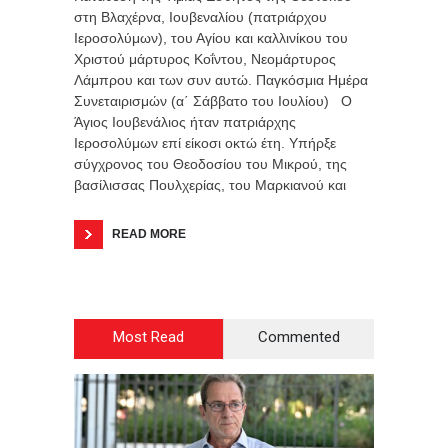
στη Βλαχέρνα, Ιουβεναλίου (πατριάρχου
Ιεροσολύμων), του Αγίου και καλλινίκου του
Χριστού μάρτυρος Κοΐντου, Νεομάρτυρος
Λάμπρου και των συν αυτώ. Παγκόσμια Ημέρα
Συνεταιρισμών (α΄ Σάββατο του Ιουλίου) Ο
Άγιος Ιουβενάλιος ήταν πατριάρχης
Ιεροσολύμων επί είκοσι οκτώ έτη. Υπήρξε
σύγχρονος του Θεοδοσίου του Μικρού, της
βασίλισσας Πουλχερίας, του Μαρκιανού και
READ MORE
Most Read
Commented