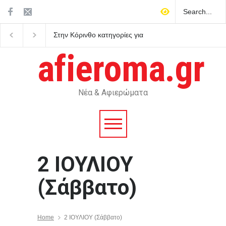
Στην Κόρινθο κατηγορίες για
Μυστράς: Παθολογική
επικοινωνιακή «κουρτίνα»
αγάπη για τους γονείς
με έργα βιτρίνας που
επικαλείται ο δικηγόρο
afieroma.gr
κρύβουν τα προβλήματα
55χρονου που έκρυβε
του ΕΣΥ
σορό του πατέρα του 
καταψύκτη
Νέα & Αφιερώματα
2 ΙΟΥΛΙΟΥ
(Σάββατο)
Home
2 ΙΟΥΛΙΟΥ (Σάββατο)