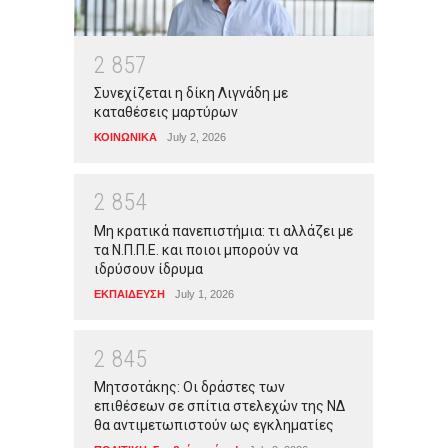
2
8
5
7
Συνεχίζεται η δίκη Λιγνάδη με
καταθέσεις μαρτύρων
ΚΟΙΝΩΝΙΚΑ
July 2, 2026
2
8
5
4
Μη κρατικά πανεπιστήμια: τι αλλάζει με
τα Ν.Π.Π.Ε. και ποιοι μπορούν να
ιδρύσουν ίδρυμα
ΕΚΠΑΙΔΕΥΣΗ
July 1, 2026
2
8
4
5
Μητσοτάκης: Οι δράστες των
επιθέσεων σε σπίτια στελεχών της ΝΔ
θα αντιμετωπιστούν ως εγκληματίες