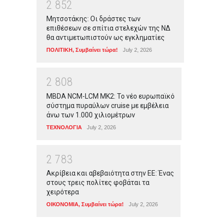
2
8
5
2
Μητσοτάκης: Οι δράστες των
επιθέσεων σε σπίτια στελεχών της ΝΔ
θα αντιμετωπιστούν ως εγκληματίες
ΠΟΛΙΤΙΚΗ
,
Συμβαίνει τώρα!
July 2, 2026
2
8
0
8
MBDA NCM-LCM MK2: Το νέο ευρωπαϊκό
σύστημα πυραύλων cruise με εμβέλεια
άνω των 1.000 χιλιομέτρων
ΤΕΧΝΟΛΟΓΙΑ
July 2, 2026
2
7
8
3
Ακρίβεια και αβεβαιότητα στην ΕΕ: Ένας
στους τρεις πολίτες φοβάται τα
χειρότερα
ΟΙΚΟΝΟΜΙΑ
,
Συμβαίνει τώρα!
July 2, 2026