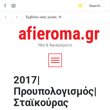
Εμβόλιο νέας γενιάς: Η
Πρεμιέρα του Dolby Vi
γρίπη μπαίνει στην εποχή
στις τηλεοράσεις Hise
του mRNA
αναβαθμισμένο HDR
afieroma.gr
Νέα & Αφιερώματα
2017|
Προυπολογισμός|
Σταϊκούρας