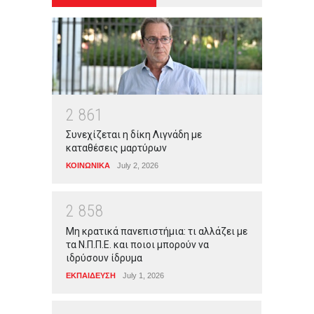
2
8
6
1
Συνεχίζεται η δίκη Λιγνάδη με
καταθέσεις μαρτύρων
ΚΟΙΝΩΝΙΚΑ
July 2, 2026
2
8
5
8
Μη κρατικά πανεπιστήμια: τι αλλάζει με
τα Ν.Π.Π.Ε. και ποιοι μπορούν να
ιδρύσουν ίδρυμα
ΕΚΠΑΙΔΕΥΣΗ
July 1, 2026