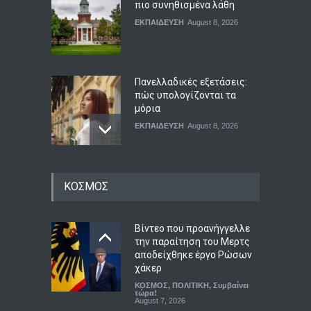
πιο συνηθισμένα λάθη
ΕΚΠΑΙΔΕΥΣΗ
August 8, 2026
Πανελλαδικές εξετάσεις:
πώς υπολογίζονται τα
μόρια
ΕΚΠΑΙΔΕΥΣΗ
August 8, 2026
Εμβόλιο νέας γενιάς: Η
ΚΟΣΜΟΣ
γρίπη μπαίνει στην εποχή
του mRNA
ΥΓΕΙΑ
August 8, 2026
Βίντεο που προανήγγελλε
την παραίτηση του Μερτς
αποδείχθηκε έργο Ρώσων
Πρεμιέρα του Dolby Vision 2
χάκερ
στις τηλεοράσεις Hisense
ΚΟΣΜΟΣ
,
ΠΟΛΙΤΙΚΗ
,
Συμβαίνει
με αναβαθμισμένο HDR
τώρα!
August 7, 2026
ΤΕΧΝΟΛΟΓΙΑ
August 8, 2026