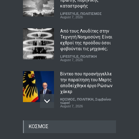
πρώτης πυρηνικής
καταστροφής
LIFESTYLE
,
ΠΟΛΙΤΙΣΜΟΣ
August 7, 2026
Από τους Λουδίτες στην
Τεχνητή Νοημοσύνη: Είναι
εχθροί της προόδου όσοι
φοβούνται τις μηχανές;
LIFESTYLE
,
ΠΟΛΙΤΙΚΗ
August 7, 2026
Βίντεο που προανήγγελλε
την παραίτηση του Μερτς
αποδείχθηκε έργο Ρώσων
χάκερ
ΚΟΣΜΟΣ
,
ΠΟΛΙΤΙΚΗ
,
Συμβαίνει
τώρα!
August 7, 2026
Κατρίνης: Προβληματική η
ΚΟΣΜΟΣ
κυβερνητική αδράνεια
απέναντι στο ρευστό
γεωπολιτικό σκηνικό