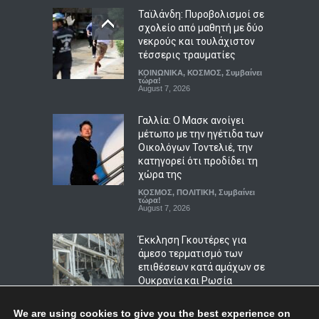
Ταϊλάνδη: Πυροβολισμοί σε
ΠΟΛΙΤΙΚΗ
,
Συμβαίνει τώρα!
August 7, 2026
σχολείο από μαθητή με δύο
νεκρούς και τουλάχιστον
Σοκ στην Κρήτη: Τουρίστας
τέσσερις τραυματίες
ζήτησε τιμή για να
ΚΟΙΝΩΝΙΚΑ
,
ΚΟΣΜΟΣ
,
Συμβαίνει
αγοράσει ανήλικο κορίτσι
τώρα!
August 7, 2026
ΑΠΟΨΕΙΣ
,
ΚΟΙΝΩΝΙΚΑ
August 7, 2026
Γαλλία: Ο Μασκ ανοίγει
μέτωπο με την ηγέτιδα των
Οικολόγων Τοντελιέ, την
κατηγορεί ότι προδίδει τη
χώρα της
ΚΟΣΜΟΣ
,
ΠΟΛΙΤΙΚΗ
,
Συμβαίνει
τώρα!
August 7, 2026
Έκκληση Γκουτέρες για
άμεσο τερματισμό των
επιθέσεων κατά αμάχων σε
Ουκρανία και Ρωσία
ΚΟΣΜΟΣ
,
ΠΟΛΙΤΙΣΜΟΣ
August 7, 2026
We are using cookies to give you the best experience on