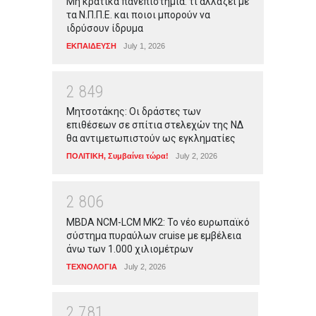
Μη κρατικά πανεπιστήμια: τι αλλάζει με
τα Ν.Π.Π.Ε. και ποιοι μπορούν να
ιδρύσουν ίδρυμα
ΕΚΠΑΙΔΕΥΣΗ
July 1, 2026
2
8
4
9
Μητσοτάκης: Οι δράστες των
επιθέσεων σε σπίτια στελεχών της ΝΔ
θα αντιμετωπιστούν ως εγκληματίες
ΠΟΛΙΤΙΚΗ
,
Συμβαίνει τώρα!
July 2, 2026
2
8
0
6
MBDA NCM-LCM MK2: Το νέο ευρωπαϊκό
σύστημα πυραύλων cruise με εμβέλεια
άνω των 1.000 χιλιομέτρων
ΤΕΧΝΟΛΟΓΙΑ
July 2, 2026
2
7
8
1