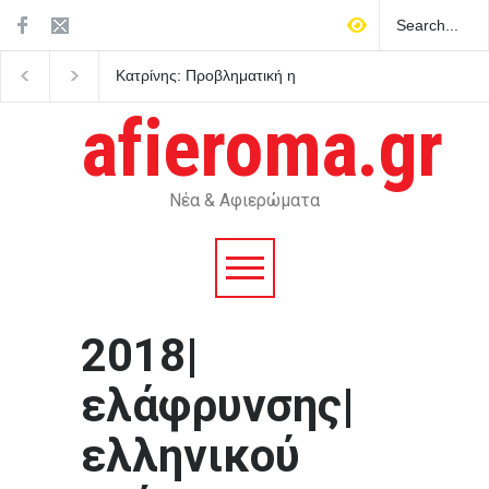
Κατρίνης: Προβληματική η
Σοκ στην Κρήτη: Τουρ
κυβερνητική αδράνεια
ζήτησε τιμή για να αγο
απέναντι στο ρευστό
ανήλικο κορίτσι
afieroma.gr
γεωπολιτικό σκηνικό
Νέα & Αφιερώματα
2018|
ελάφρυνσης|
ελληνικού