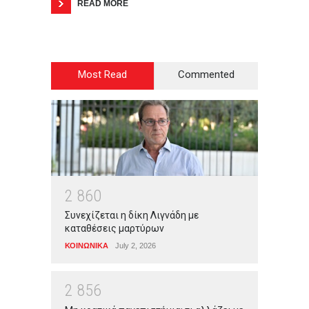
READ MORE
Most Read
Commented
2
8
6
0
Συνεχίζεται η δίκη Λιγνάδη με
καταθέσεις μαρτύρων
ΚΟΙΝΩΝΙΚΑ
July 2, 2026
2
8
5
6