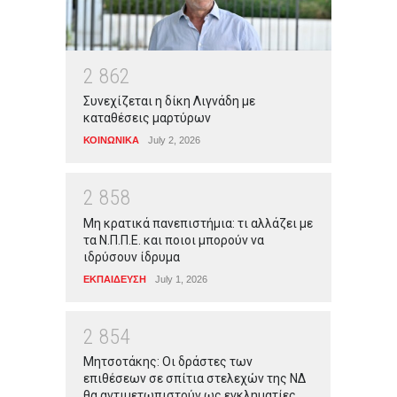
2
8
6
2
Συνεχίζεται η δίκη Λιγνάδη με
καταθέσεις μαρτύρων
ΚΟΙΝΩΝΙΚΑ
July 2, 2026
2
8
5
8
Μη κρατικά πανεπιστήμια: τι αλλάζει με
τα Ν.Π.Π.Ε. και ποιοι μπορούν να
ιδρύσουν ίδρυμα
ΕΚΠΑΙΔΕΥΣΗ
July 1, 2026
2
8
5
4
Μητσοτάκης: Οι δράστες των
επιθέσεων σε σπίτια στελεχών της ΝΔ
θα αντιμετωπιστούν ως εγκληματίες