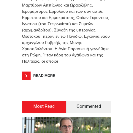
Μαρτύρων Αππίωνος και Ωραιοζήλης,
Ιερομάρτυρος Ερμολάου και των συν αυτώ:
Ερμίππου και Ερμοκράτους, Οσίων Γεροντίου,
Ιγνατίου (του Στειρωνίτου) και Συμεών
(αρχιμανδρίτου). Σύναξη της υπεραγίας
Θεοτόκου, πέραν εν τω Παγιδίω. Εγκαίνια ναού
αρχαγγέλου Γαβριήλ, της Μονής
Χρυσοβαλάντου. Η Αγία Παρασκευή γεννήθηκε
στη Ρώμη. Ήταν κόρη του Αγάθωνα και της
Πολιτείας, οι οποίοι
READ MORE
Most Read
Commented