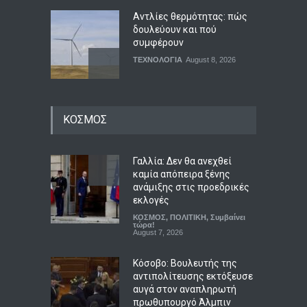
Αντλίες θερμότητας: πώς
δουλεύουν και πού
συμφέρουν
ΤΕΧΝΟΛΟΓΙΑ
August 8, 2026
Η Κύπρος αναδεικνύεται σε
ΚΟΣΜΟΣ
ενεργειακό κόμβο για την
Ευρώπη
ΟΙΚΟΝΟΜΙΑ
,
ΤΕΧΝΟΛΟΓΙΑ
August 8, 2026
Γαλλία: Δεν θα ανεχθεί
καμία απόπειρα ξένης
ανάμιξης στις προεδρικές
Σας αρέσει το καρπούζι;
εκλογές
Γιατί δεν πρέπει να πετάτε
ΚΟΣΜΟΣ
,
ΠΟΛΙΤΙΚΗ
,
Συμβαίνει
τη φλούδα του
τώρα!
August 7, 2026
ΕΠΙΣΤΗΜΕΣ
,
ΥΓΕΙΑ
August 8, 2026
Κόσοβο: Βουλευτής της
αντιπολίτευσης εκτόξευσε
αυγά στον αναπληρωτή
πρωθυπουργό Άλμπιν