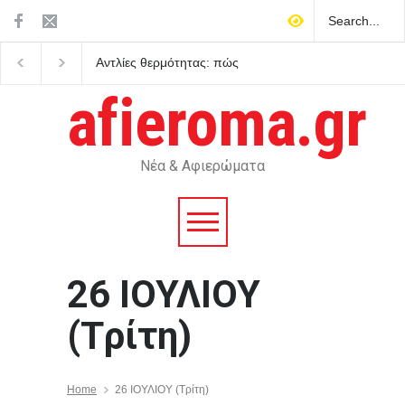
Αντλίες θερμότητας: πώς
Η Κύπρος αναδεικνύετ
δουλεύουν και πού
ενεργειακό κόμβο για 
συμφέρουν
Ευρώπη
afieroma.gr
Νέα & Αφιερώματα
26 ΙΟΥΛΙΟΥ
(Tρίτη)
Home
26 ΙΟΥΛΙΟΥ (Tρίτη)