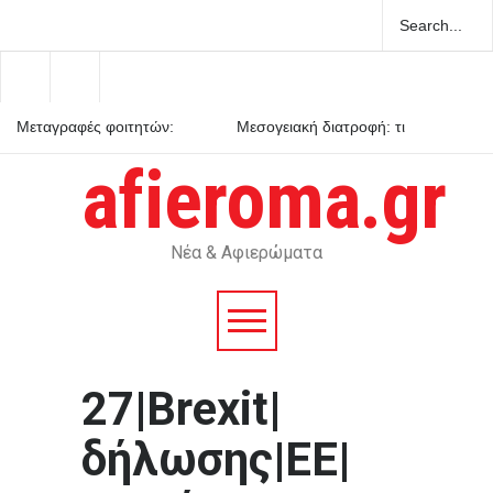
Μεταγραφές φοιτητών:
Μεσογειακή διατροφή: τι
ποιες είναι οι προϋποθέσεις
δείχνουν τα επιστημονικά
δεδομένα
afieroma.gr
Ενεργειακή κλάση κτιρίου: τι
σημαίνει στην πράξη
Νέα & Αφιερώματα
27|Brexit|
δήλωσης|ΕΕ|