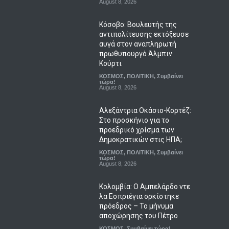
August 8, 2026
Κόσοβο: Βουλευτής της
αντιπολίτευσης εκτόξευσε
αυγά στον αναπληρωτή
πρωθυπουργό Άλμπιν
Κούρτι
ΚΟΣΜΟΣ
,
ΠΟΛΙΤΙΚΗ
,
Συμβαίνει
τώρα!
August 8, 2026
Αλεξάντρια Οκάσιο-Κορτέζ:
Στο προσκήνιο για το
προεδρικό χρίσμα των
Δημοκρατικών στις ΗΠΑ;
ΚΟΣΜΟΣ
,
ΠΟΛΙΤΙΚΗ
,
Συμβαίνει
τώρα!
August 8, 2026
Κολομβία: Ο Αμπελάρδο ντε
λα Εσπριέγια ορκίστηκε
πρόεδρος – Το μήνυμα
αποχώρησης του Πέτρο
ΚΟΣΜΟΣ
,
Συμβαίνει τώρα!